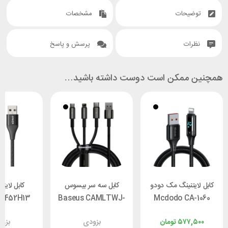
توضیحات
مشخصات
نظرات
پرسش و پاسخ
همچنین ممکن است دوست داشته باشید…
کابل لایتنینگ مک دودو
کابل سه سر بیسوس
کابل لایتن
A8452H13
Baseus CAMLTWJ-
Mcdodo CA-1060
طول 1.2 متر
01 جریان 3 آمپر طول
۵۷۷,۵۰۰
تومان
بزودی
بزو
1.5 متر
0.9 متر