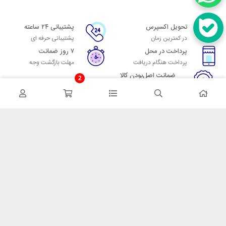
تحویل اکسپرس
پشتیبانی ۲۴ ساعته
در کمترین زمان
پشتیبانی حرفه ای
پرداخت در محل
۷ روز ضمانت
پرداخت هنگام دریافت
مهلت بازگشت وجه
ضمانت اصل‌بودن کالا
2
تایید اصالت کالا
در تماس باشید
آدرس: تهران میدان حسن آباد خیابان امام خمینی بن بست پاساژ منوچهری
پلاک 7
شماره تماس: 02166700606
شماره واتساپ: 02166700606
کدپستی: 1137916439
زمان پاسخگویی: شنبه تا چهارشنبه 9 الی 17 و پنجشنبه 9 الی 13
خدمات مشتریان