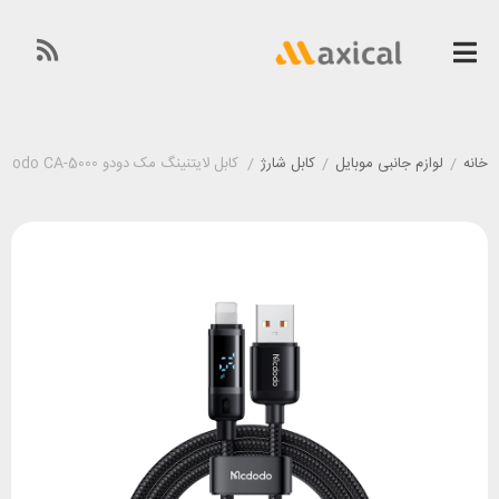
خانه
/
لوازم جانبی موبایل
/
کابل شارژ
/
کابل لایتنینگ مک دودو Mcdodo CA-5000 طول 1.2 متر توان 36 وات