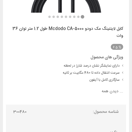
کابل لایتنینگ مک دودو Mcdodo CA-5000 طول 1.2 متر توان 36
وات
6.5
ویژگی های محصول
دارای نمایشگر نشان درصد شارژ در لحظه
سرعت انتقال داده تا 480 مگابیت بر ثانیه
سازگاری کامل با آیفون
...
دیدن همه
شناسه محصول:
300480