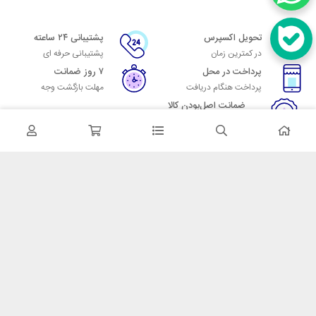
تحویل اکسپرس
پشتیبانی ۲۴ ساعته
در کمترین زمان
پشتیبانی حرفه ای
پرداخت در محل
۷ روز ضمانت
پرداخت هنگام دریافت
مهلت بازگشت وجه
ضمانت اصل‌بودن کالا
تایید اصالت کالا
در تماس باشید
آدرس: تهران میدان حسن آباد خیابان امام خمینی بن بست پاساژ منوچهری
پلاک 7
شماره تماس: 02166700606
شماره واتساپ: 02166700606
کدپستی: 1137916439
زمان پاسخگویی: شنبه تا چهارشنبه 9 الی 17 و پنجشنبه 9 الی 13
خدمات مشتریان