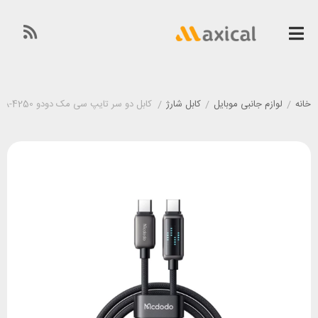
خانه
/
لوازم جانبی موبایل
/
کابل شارژ
/
کابل دو سر تایپ سی مک دودو Mcdodo CA-4250 توان 100 وات طول 1.2 متر