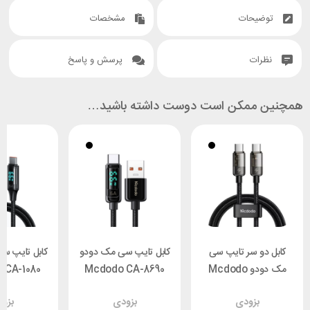
توضیحات
مشخصات
نظرات
پرسش و پاسخ
همچنین ممکن است دوست داشته باشید…
کابل دو سر تایپ سی
کابل تایپ سی مک دودو
کابل تایپ س
مک دودو Mcdodo
Mcdodo CA-8690
 CA-1080
CA-2841 طول 1.8 متر
طول 1.2 متر
بزودی
بزودی
بزو
توان 100 وات
وا