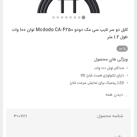
کابل دو سر تایپ سی مک دودو Mcdodo CA-4250 توان 100 وات
طول 1.2 متر
13
ویژگی های محصول
حداکثر توان 100 وات
دارای تکنولوژی فست شارژ PD
LED ریتمیک برای نمایش سرعت شارژ
...
دیدن همه
شناسه محصول:
300721