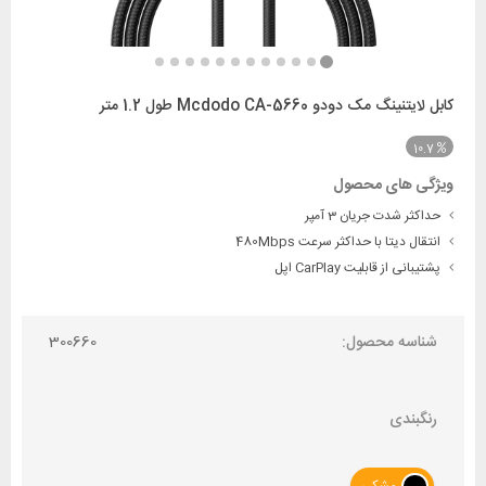
کابل لایتنینگ مک دودو Mcdodo CA-5660 طول 1.2 متر
10.7
ویژگی های محصول
حداکثر شدت جریان 3 آمپر
انتقال دیتا با حداکثر سرعت 480Mbps
پشتیبانی از قابلیت CarPlay اپل
شناسه محصول:
300660
رنگبندی