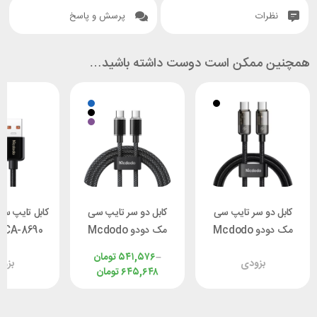
نظرات
پرسش و پاسخ
همچنین ممکن است دوست داشته باشید…
کابل دو سر تایپ سی
کابل دو سر تایپ سی
کابل تایپ س
مک دودو Mcdodo
مک دودو Mcdodo
 CA-8690
CA-2841 طول 1.8 متر
CA-3670 توان 100
طول 1.2 متر
–
۵۴۱,۵۷۶
تومان
بزودی
بزو
توان 100 وات
وات طول 1.2 متر
۶۴۵,۶۴۸
تومان