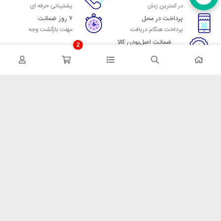
در کمترین زمان
پشتیبانی حرفه ای
پرداخت در محل
۷ روز ضمانت
پرداخت هنگام دریافت
مهلت بازگشت وجه
ضمانت اصل‌بودن کالا
2
تایید اصالت کالا
در تماس باشید
آدرس: تهران میدان حسن آباد خیابان امام خمینی بن بست پاساژ منوچهری
پلاک 7
شماره تماس: 02166700606
شماره واتساپ: 02166700606
کدپستی: 1137916439
زمان پاسخگویی: شنبه تا چهارشنبه 9 الی 17 و پنجشنبه 9 الی 13
خدمات مشتریان
قوانین و مقررات
روش ارسال
ضمانت 7 روزه