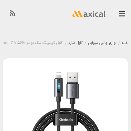
خانه
/
لوازم جانبی موبایل
/
کابل شارژ
/
کابل لایتنینگ مک دودو Mcdodo CA-5660 طول 1.2 متر