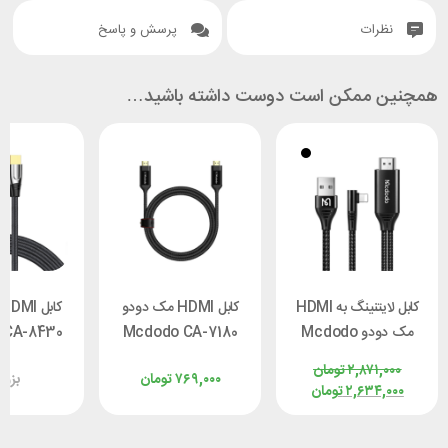
نظرات
پرسش و پاسخ
همچنین ممکن است دوست داشته باشید…
کابل لایتنینگ به HDMI
کابل HDMI مک دودو
ک
مک دودو Mcdodo
Mcdodo CA-7180
 CA-8430
CA-6400 طول 2 متر
New Pack طول 2 متر
8K طول 2 متر
۲,۸۷۱,۰۰۰
تومان
۷۶۹,۰۰۰
تومان
بزو
۲,۶۳۴,۰۰۰
تومان