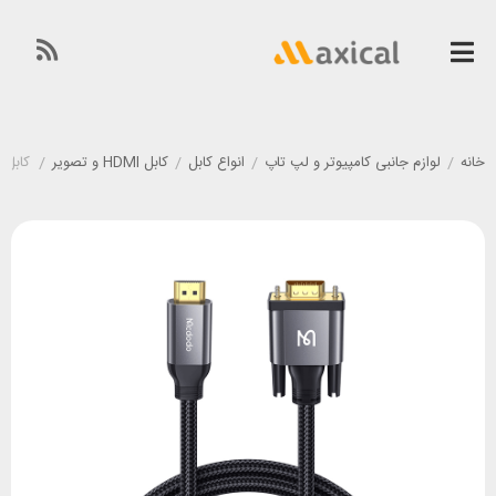
خانه
/
لوازم جانبی کامپیوتر و لپ تاپ
/
انواع کابل
/
کابل HDMI و تصویر
/
کابل HDMI به VGA مک دودو Mcdodo CA-7770 طول 2 متر