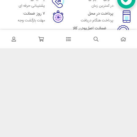
در کمترین زمان
پشتیبانی حرفه ای
پرداخت در محل
۷ روز ضمانت
پرداخت هنگام دریافت
مهلت بازگشت وجه
ضمانت اصل‌بودن کالا
تایید اصالت کالا
در تماس باشید
آدرس: تهران میدان حسن آباد خیابان امام خمینی بن بست پاساژ منوچهری
پلاک 7
شماره تماس: 02166700606
شماره واتساپ: 02166700606
کدپستی: 1137916439
زمان پاسخگویی: شنبه تا چهارشنبه 9 الی 17 و پنجشنبه 9 الی 13
خدمات مشتریان
قوانین و مقررات
روش ارسال
ضمانت 7 روزه