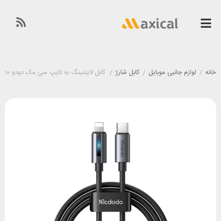
خانه
/
لوازم جانبی موبایل
/
کابل شارژ
/
کابل لایتنینگ به تایپ سی مک دودو Mcdodo CA-5710 توان 36 وات طول 1.2 متر