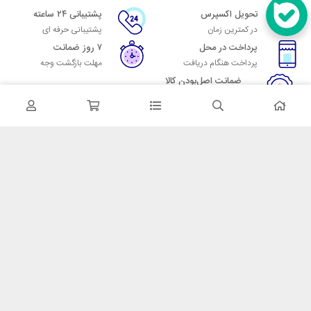
تحویل اکسپرس
پشتیبانی ۲۴ ساعته
در کمترین زمان
پشتیبانی حرفه ای
پرداخت در محل
۷ روز ضمانت
پرداخت هنگام دریافت
مهلت بازگشت وجه
ضمانت اصل‌بودن کالا
تایید اصالت کالا
در تماس باشید
آدرس: تهران میدان حسن آباد خیابان امام خمینی بن بست پاساژ منوچهری
پلاک 7
شماره تماس: 02166700606
شماره واتساپ: 02166700606
کدپستی: 1137916439
زمان پاسخگویی: شنبه تا چهارشنبه 9 الی 17 و پنجشنبه 9 الی 13
خدمات مشتریان
قوانین و مقررات
روش ارسال