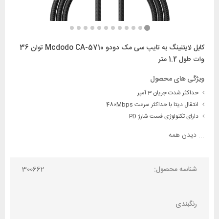
کابل لایتنینگ به تایپ سی مک دودو Mcdodo CA-5710 توان 36
وات طول 1.2 متر
ویژگی های محصول
حداکثر شدت جریان 3 آمپر
انتقال دیتا با حداکثر سرعت 480Mbps
دارای تکنولوژی فست شارژ PD
...
دیدن همه
شناسه محصول:
300662
رنگبندی