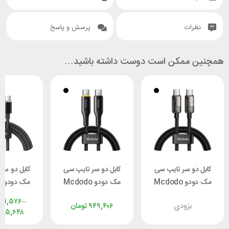
نظرات
پرسش و پاسخ
همچنین ممکن است دوست داشته باشید…
کابل دو سر تایپ سی
کابل دو سر تایپ سی
کابل دو سر
مک دودو Mcdodo
مک دودو Mcdodo
م
CA-2841 طول 1.8 متر
CA-3460 طول 1.2 متر
۴۱,۵۷۶
–
بزودی
۹۴۹,۴۰۶
تومان
توان 100 وات
توان 100 وات
وات طول 1.2 مت
۴۵,۶۴۸