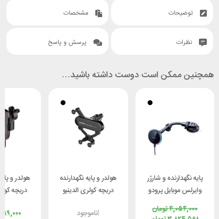
توضیحات
مشخصات
نظرات
پرسش و پاسخ
همچنین ممکن است دوست داشته باشید…
پایه نگهدارنده و شارژر
هولدر و پایه نگهدارنده
هولدر و پایه
وایرلس موبایل پرودو
دریچه کولری الدینیو
دریچه کولری
O MG10
LDINIO MG03
Porodo PD-
۴,۰۵۴,۰۰۰
تومان
ناموجود!
۳۸۹,۰۰۰
SCMCHD-BK