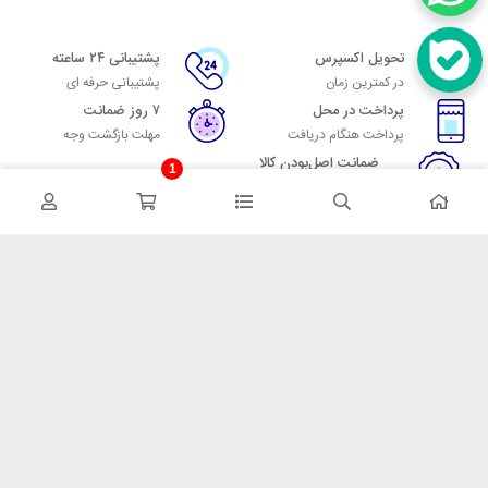
تحویل اکسپرس
پشتیبانی ۲۴ ساعته
در کمترین زمان
پشتیبانی حرفه ای
پرداخت در محل
۷ روز ضمانت
پرداخت هنگام دریافت
مهلت بازگشت وجه
ضمانت اصل‌بودن کالا
1
تایید اصالت کالا
در تماس باشید
آدرس: تهران میدان حسن آباد خیابان امام خمینی بن بست پاساژ منوچهری
پلاک 7
شماره تماس: 02166700606
شماره واتساپ: 02166700606
کدپستی: 1137916439
زمان پاسخگویی: شنبه تا چهارشنبه 9 الی 17 و پنجشنبه 9 الی 13
خدمات مشتریان