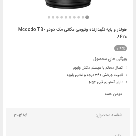
هولدر و پایه نگهدارنده وکیومی مگنتی مک دودو Mcdodo TB-
8420
7.4
ویژگی های محصول
اتصال محکم با سیستم مکش وکیوم
قابلیت چرخش 360 درجه و تنظیم زاویه
دارای آهنربای قوی N52
...
دیدن همه
شناسه محصول:
301686