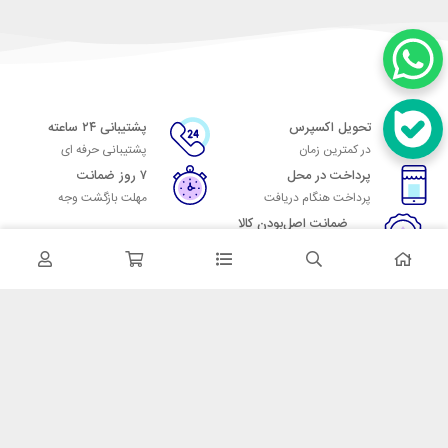
تحویل اکسپرس
پشتیبانی ۲۴ ساعته
در کمترین زمان
پشتیبانی حرفه ای
پرداخت در محل
۷ روز ضمانت
پرداخت هنگام دریافت
مهلت بازگشت وجه
ضمانت اصل‌بودن کالا
تایید اصالت کالا
در تماس باشید
آدرس: تهران میدان حسن آباد خیابان امام خمینی بن بست پاساژ منوچهری
پلاک 7
شماره تماس: 02166700606
شماره واتساپ: 02166700606
کدپستی: 1137916439