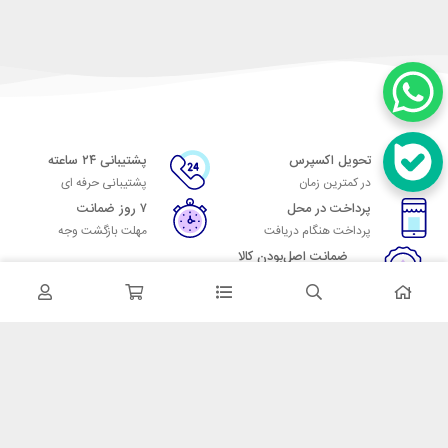
تحویل اکسپرس
پشتیبانی ۲۴ ساعته
در کمترین زمان
پشتیبانی حرفه ای
پرداخت در محل
۷ روز ضمانت
پرداخت هنگام دریافت
مهلت بازگشت وجه
ضمانت اصل‌بودن کالا
تایید اصالت کالا
در تماس باشید
آدرس: تهران میدان حسن آباد خیابان امام خمینی بن بست پاساژ منوچهری
پلاک 7
شماره تماس: 02166700606
شماره واتساپ: 02166700606