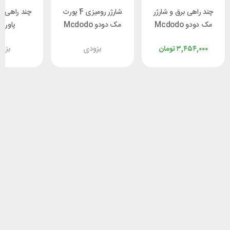
چند راهی برق و شارژر
شارژر رومیزی 4 پورت
چند راهی بر
مک دودو Mcdodo
مک دودو Mcdodo
پاورو
CH-0620 توان 30 وات
CH-1802 توان 100 وات
rology
۳,۴۵۴,۰۰۰
تومان
بزودی
بزو
C025-BK
دارای 17 پورت