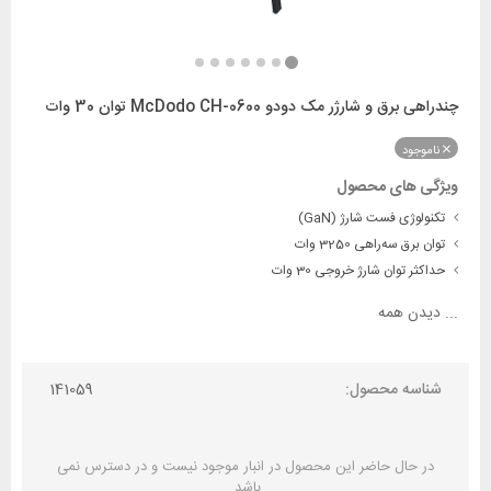
چندراهی برق و شارژر مک دودو McDodo CH-0600 توان 30 وات
ناموجود
ویژگی های محصول
تکنولوژی فست شارژ (GaN)
توان برق سه‌راهی 3250 وات
حداکثر توان شارژ خروجی 30 وات
...
دیدن همه
شناسه محصول:
141059
در حال حاضر این محصول در انبار موجود نیست و در دسترس نمی
باشد.