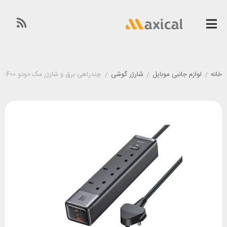
خانه
/
لوازم جانبی موبایل
/
شارژر گوشی
/
چندراهی برق و شارژر مک دودو McDodo CH-0600 توان 30 وات