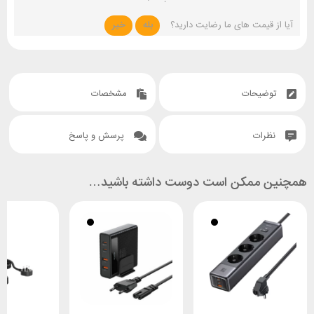
آیا از قیمت های ما رضایت دارید؟
بله
خیر
توضیحات
مشخصات
نظرات
پرسش و پاسخ
همچنین ممکن است دوست داشته باشید…