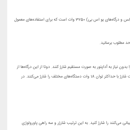
چندراهی برق پاورولوجی مدل PWCUQC025-BK دارای دوازده پریز برق از نوع انگلیسی سه پین است. توان خروجی کل دستگاه (پریزها به همراه شارژر وایرلس و درگاه‌های یو اس بی) 3250 وات است که برای استفاده‌های معمول
واع لوازم الکترونیکی مانند موبایل را بدون نیاز به آداپتور به صورت مستقیم شارژ کنند. دوتا از این درگاه‌ها از
نوع تایپ سی هستند که از استاندارد فست شارژ PD با توان 20 وات پشتیبانی می‌کنند. دوتای دیگر از نوع یو اس بی هستند که با داشتن استاندارد QC فست شارژ با حداکثر توان 18 وات دستگاه‌های مختلف را شارژ می‌کنند. در
ی که از شارژ وایرلس پشتیبانی می‌کنند را شارژ کنید. به این ترتیب شارژر و سه راهی پاورولوژی