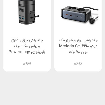
چند راهی برق و شارژر مک
چند راهی برق و شارژر
دودو Mcdodo CH-4610
وایرلس مگ سیف
توان 70 وات
پاورولوژی Powerology
PWCUQC014
بزودی
بزودی