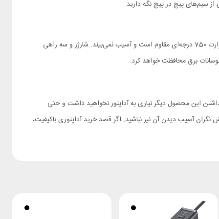
برای محافظت از چندراهی و دستگاه‌های متصل به آن، پاورولوژی از پروتکل‌ها و تکنولوژی‌های مختلفی استفاده کرده است. بدنه نسوز این محصول در برابر حرارت 750 درجه‌ای مقاوم است و آسیب نمی‌بیند. شارژر و سه راهی
کثر 20 وات چیزهایی هستند که چندراهی PWCUQC025 در اختیار شما قرار می‌دهد. با داشتن این محصول دیگر نیازی به آداپتور نخواهید داشت و حتی
نش نگران آسیب دیدن آن نیز نباشید. اگر قصد خرید آداپتوری باکیفیت،