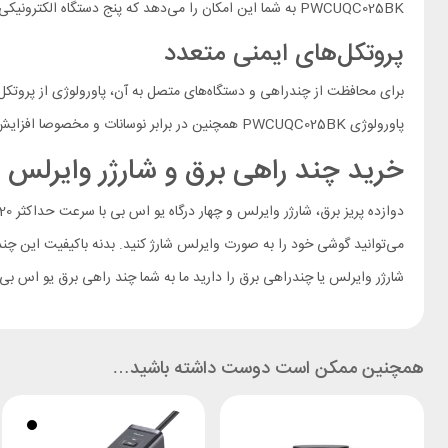
PWCUQC025BK به شما این امکان را می‌دهد که پنج دستگاه الکترونیکی را به صورت همزمان بدون نیاز به آداپتور شارژ کنید و میز کار خود را مرتب‌تر و عاری از سیم‌های پیچ در پیچ نگه دارید.
پروتکل‌های ایمنی متعدد
پاورولوژی PWCUQC025BK همچنین در برابر نوسانات و مخصوصا افزایش ناگهانی برق تا حداکثر 1700 ژول مقاومت دارد و از لوازم الکترونیکی شما در برابر نوسانات برق محافظت خواهد کرد.
خرید چند راهی برق و شارژر وایرلس پاورولو
می‌توانید گوشی خود را به صورت وایرلس شارژ کنید. بدنه باکیفیت این چندر
شارژر وایرلس یا چندراهی برق را دارید ما به شما چند راهی برق یو اس بی دار Powerology PWCUQC025 را پیشنهاد می
همچنین ممکن است دوست داشته باشید…