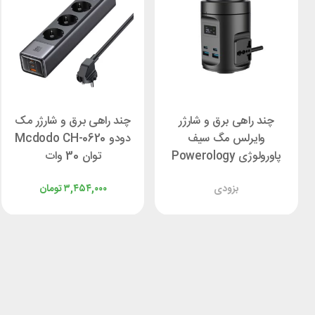
چند راهی برق و شارژر
چند راهی برق و شارژر مک
وایرلس مگ سیف
دودو Mcdodo CH-0620
پاورولوژی Powerology
توان 30 وات
PWCUQC014
بزودی
۳,۴۵۴,۰۰۰
تومان