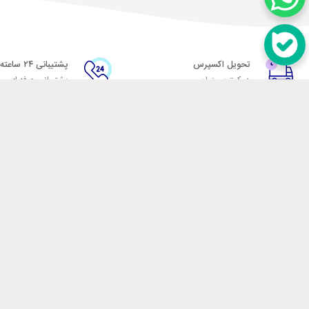
تحویل اکسپرس
پشتیبانی ۲۴ ساعته
در کمترین زمان
پشتیبانی حرفه ای
در تماس باشید
آدرس: تهران میدان حسن آباد خیابان امام خمینی بن بست پاساژ منوچهری پلاک 7
شماره تماس: 02166700606
شماره واتساپ: 02166700606
کدپستی: 1137916439
زمان پاسخگویی: شنبه تا چهارشنبه 9 الی 17 و پنجشنبه 9 الی 13
فروشگاه اینترنتی مکسیکال
هدف ما در مکسیکال فروش انواع
در تلاش است در این بازار بزرگ