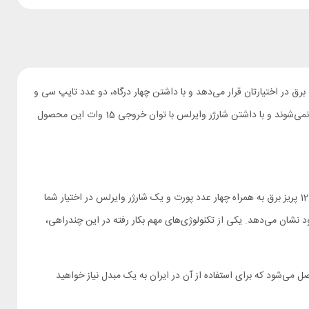
 میز شما را شلوغ کرده‌اند؟ شارژر و سه راهی پاورولوژی PWCUQC025BK یک محصول خلاقانه با کارایی بالا است که 12 سه شاخه برق در اختیارتان قرار می‌دهد و با داشتن چهار درگاه، دو عدد تایپ سی و
دو عدد یو اس بی، بدون نیاز به آداپتور می‌تواند انواع دستگاه‌های الکترونیکی را با توان حداکثر 20 وات شارژ کند. قابلیت‌های PWCUQC025 به همینجا ختم نمی‌شوند و با داشتن شارژر وایرلس با توان خروجی 15 وات این محصول
چند راهی برق و شارژر وایرلس پاورولوژی مدل PWCUQC025 از طراحی بسیار هوشمندانه‌ای برخوردار بوده که آن را قادر می‌سازد در ابعادی بسیار جمع‌وجور 12 پریز برق به همراه چهار عدد پورت و یک شارژر وایرلس در اختیار شما
خود نشان می‌دهد. یکی از تکنولوژی‌های مهم بکار رفته در این چندراهی،
ل می‌شود که برای استفاده از آن در ایران به یک مبدل نیاز خواهید