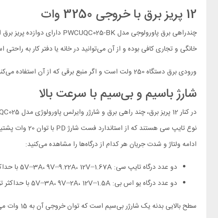
12 پریز برق با خروجی 3250 وات
خانگی و تجاری کافی بوده و از آن می‌توانید در خانه یا دفتر کار به راحتی اس
ورودی برق دستگاه 250 ولت است و اگر منبع برقی که از آن استفاده می‌کنید ولتاژی کمتر یا بیشتر از این مقدار دارد، باید به کمک ترنسفرمر میزان ولتاژ را به حد مطلوب برسانید.
شارژ باسیم و بی‌سیم با سرعت بالا
ادامه ولتاژ و شدت جریان هر کدام از درگاه‌ها را مشاهده می‌کنید:
دو عدد درگاه تایپ سی: 5V⎓3A، 9V⎓9.22A، 12V⎓1.67A با حداکثر توان 20 وات
دو عدد درگاه یو اس بی: 5V⎓3A، 9V⎓2A، 12V⎓1.5A با حداکثر توان 18 وات
سطح بالایی