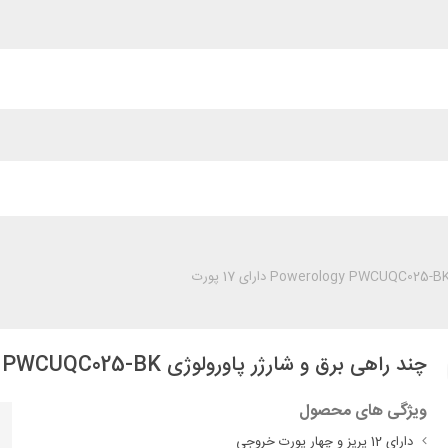
چند راهی برق و شارژر پاورولوژی Powerology PWCUQC025-BK دارای 17 پورت
ویژگی های محصول
دارای 12 پریز و چهار پورت خروجی