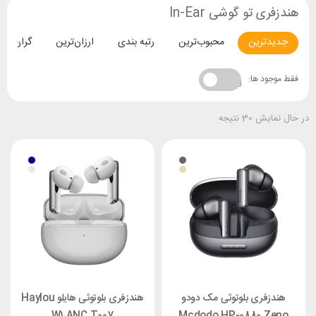
هندزفری تو گوشی In-Ear
جدیدترین
محبوب‌ترین
رتبه بندی
ارزان‌ترین
گران‌تری
فقط موجود ها:
در حال نمایش 30 نتیجه
هندزفری بلوتوثی مک دودو
هندزفری بلوتوثی هایلو Haylou
W1 ANC T007
Mcdodo HP-0880 Zeno