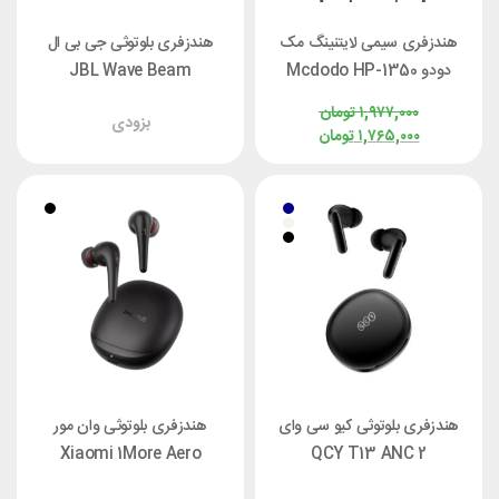
هندزفری سیمی لایتنینگ مک
هندزفری بلوتوثی جی بی ال
دودو Mcdodo HP-1350
JBL Wave Beam
۱,۹۷۷,۰۰۰
تومان
بزودی
۱,۷۶۵,۰۰۰
تومان
هندزفری بلوتوثی کیو سی وای
هندزفری بلوتوثی وان مور
Xiaomi 1More Aero
QCY T13 ANC 2
ES903