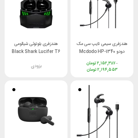
هندزفری سیمی تایپ سی مک
هندزفری بلوتوثی شیائومی
دودو Mcdodo HP-1340
Black Shark Lucifer T6
–
۲,۱۵۲,۳۸۷
تومان
بزودی
۲,۱۹۴,۵۵۳
تومان