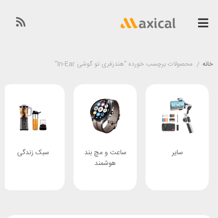
خانه
/
محصولات برچسب خورده “هندزفری تو گوشی In-Ear”
سایر
ساعت و مچ بند
سبک زندگی
هوشمند