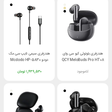
هندزفری بلوتوثی کیو سی وای
هندزفری سیمی تایپ سی مک
QCY MeloBuds Pro HT08
دودو Mcdodo HP-5830
ناموجود!
۱,۴۳۹,۵۳۰
تومان