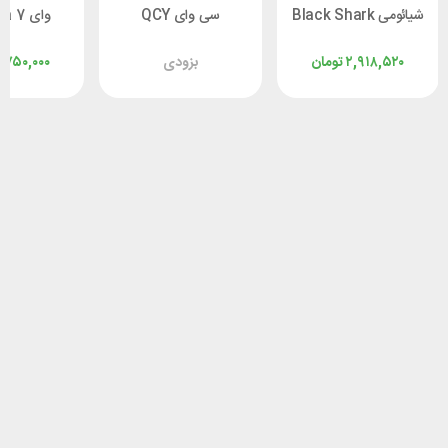
شیائومی Black Shark
سی وای QCY
وای QCY Era 7
Melobuds Neo T31
T9
۲,۹۱۸,۵۲۰
تومان
بزودی
,۷۵۰,۰۰۰