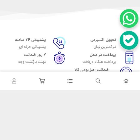
تحویل اکسپرس
پشتیبانی ۲۴ ساعته
در کمترین زمان
پشتیبانی حرفه ای
پرداخت در محل
۷ روز ضمانت
پرداخت هنگام دریافت
مهلت بازگشت وجه
ضمانت اصل‌بودن کالا
تایید اصالت کالا
در تماس باشید
آدرس: تهران میدان حسن آباد خیابان امام خمینی بن بست پاساژ منوچهری
پلاک 7
شماره تماس: 02166700606
شماره واتساپ: 02166700606
کدپستی: 1137916439