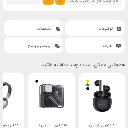
آیا از قیمت های ما رضایت دارید؟
بله
خیر
توضیحات
مشخصات
نظرات
پرسش و پاسخ
همچنین ممکن است دوست داشته باشید…
هندزفری بلوتوثی
هندزفری بلوتوثی کیو
هدفون بلوتو