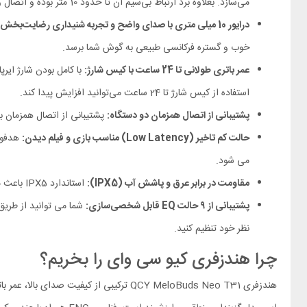
می‌سازد. بعلاوه برد ارتباط بی‌سیم آن تا حدود 10 متر بوده و اتصال و جفت‌ شدن با گوشی یا تبلت به‌ سادگی انجام می‌شود.
درایور 10 میلی متری با صدای واضح و تجربه شنیداری رضایت‌بخش:
خوب و گستره فرکانسی طبیعی به گوش شما برسد.
عمر باتری طولانی تا 24 ساعت با کیس شارژ:
استفاده از کیس شارژ تا 24 ساعت می‌توانید افزایش پیدا کند.
پشتیبانی از اتصال همزمان دو دستگاه:
پشتیبانی از اتصال همزمان به
حالت کم‌ تاخیر (Low Latency) مناسب بازی و فیلم دیدن:
می‌ شود.
مقاومت در برابر عرق و پاشش آب (IPX5):
استاندارد IPX5 باعث مقاومت در برابر تعرق و پاشش آب شده که می توانید در هنگام ورزش و قدم زدن از این هندزفری استفاده کنید.
پشتیبانی از ۹ حالت EQ قابل شخصی‌سازی:
نظر خود تنظیم کنید.
چرا هندزفری کیو سی وای را بخریم؟
هندزفری QCY MeloBuds Neo T31 ترکیبی از