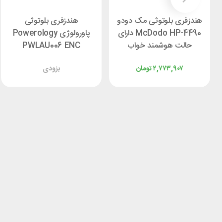
هندزفری بلوتوثی مک دودو
هندزفری بلوتوثی
McDodo HP-4490 دارای
پاورولوژی Powerology
حالت هوشمند خواب
PWLAU006 ENC
۲,۷۷۳,۹۰۷
تومان
بزودی