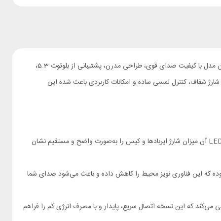
هندزفری QCY Melobuds Neo T31 یک هدفون بی‌سیم پیشرفته و همه‌ جانبه است که تجربه صوتی شما را به سطحی رضایت‌ بخش و حرفه‌ای می‌برد. این مدل با کیفیت صدای قوی، طراحی مدرن، پشتیبانی از بلوتوث 5.3،
شارژ شفاف، کنترل لمسی ساده و امکانات کاربردی باعث شده این
کیس شارژ هدفون بلوتوثی کیو سی وای مدل MeloBuds Neo طراحی شفاف داشته و نمایشگر LED آن میزان شارژ ایربادها و کیس را به‌صورت واضح و مستقیم نشان
ی QCY Melobuds Neo T31 دارای 4 میکروفون با فناوری حذف نویز برای مکالمه (ENC) بوده که این فناوری نویز محیط را کاهش داده و باعث می‌شود صدای شما
 شیائومی کیو سی وای مدل MeloBuds Neo_T31 از نسخه بلوتوث 5.3 پشتیبانی می‌کند که این نسخه اتصال سریع، پایدار و با مصرف انرژی کم را فراهم