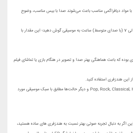
ینامیک 10 میلی‌متری هندزفری کیو سی وای Melobuds Neo همراه با مواد دیافراگمی مناسب باعث می‌شوند صدا با بیس مناسب، وضوح
با کامل بودن شارژ ایرپادهای هندزفری بلوتوث کیو سی وای MeloBuds Neo شما می توانید تا حدود 6 الی 7 (با صدای متوسط) ساعت به موسیقی گوش دهید؛ این مقدار با
Melobuds Neo T دارای حالت کم‌ تاخیر حدود 68 میلی ثانیه‌ی بوده که باعث هماهنگی بهتر صدا و تصویر در هنگام بازی‌ یا تماشای فیلم
شما می توانید از طریق برنامه رسمی QCY APP، صدای موسیقی را با 9 حالت EQ از جمله Pop, Rock, Classical, Heavy Bass و دیگر حالت‌ها مطابق با سبک موسیقی مورد
ی‌دهد؛ بنابراین اگر به دنبال تجربه‌ صوتی بهتر نسبت به هندزفری‌ های ساده هستید،