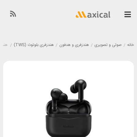
خانه
/
صوتی و تصویری
/
هندزفری و هدفون
/
هندزفری بلوتوث (TWS)
/
هندزفری ب