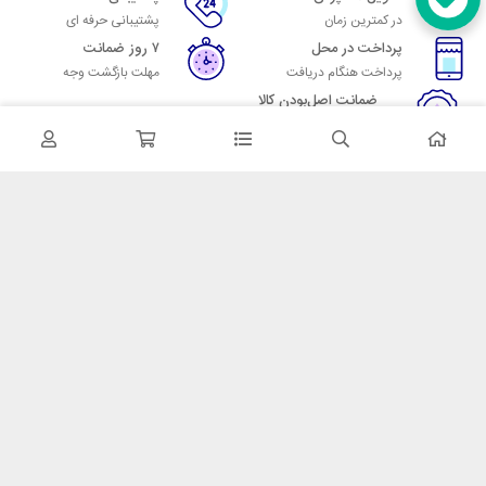
در کمترین زمان
پشتیبانی حرفه ای
پرداخت در محل
۷ روز ضمانت
پرداخت هنگام دریافت
مهلت بازگشت وجه
ضمانت اصل‌بودن کالا
تایید اصالت کالا
در تماس باشید
آدرس: تهران میدان حسن آباد خیابان امام خمینی بن بست پاساژ منوچهری
پلاک 7
شماره تماس: 02166700606
شماره واتساپ: 02166700606
کدپستی: 1137916439
زمان پاسخگویی: شنبه تا چهارشنبه 9 الی 17 و پنجشنبه 9 الی 13
خدمات مشتریان
قوانین و مقررات
روش ارسال
ضمانت 7 روزه