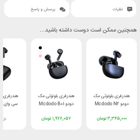
نظرات
پرسش و پاسخ
همچنین ممکن است دوست داشته باشید…
هندزفری بلوتوثی مک
هندزفری بلوتوثی مک
هندزفری بل
دودو Mcdodo N2
دودو Mcdodo B01
سی
NC
HP-8031
HP-3300 ANC
۳,۳۴۵,۰۰۰
تومان
۱,۹۷۷,۰۵۷
تومان
بزو