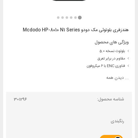
هندزفری بلوتوثی مک دودو Mcdodo HP-8010 N1 Series
ویژگی های محصول
بلوتوث نسخه 5.0
مقاوم در برابر تعرق
فناوری ENC با ۶ میکروفون
...
دیدن همه
شناسه محصول:
301296
رنگبندی