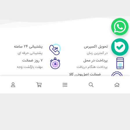
تحویل اکسپرس
پشتیبانی ۲۴ ساعته
در کمترین زمان
پشتیبانی حرفه ای
پرداخت در محل
۷ روز ضمانت
پرداخت هنگام دریافت
مهلت بازگشت وجه
ضمانت اصل‌بودن کالا
تایید اصالت کالا
در تماس باشید
آدرس: تهران میدان حسن آباد خیابان امام خمینی بن بست پاساژ منوچهری
پلاک 7
شماره تماس: 02166700606
شماره واتساپ: 02166700606