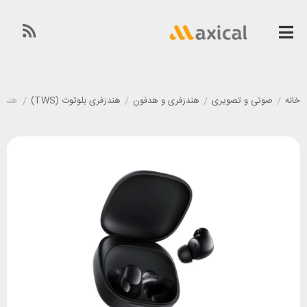
خانه
/
صوتی و تصویری
/
هندزفری و هدفون
/
هندزفری بلوتوث (TWS)
/
هندزفری ب