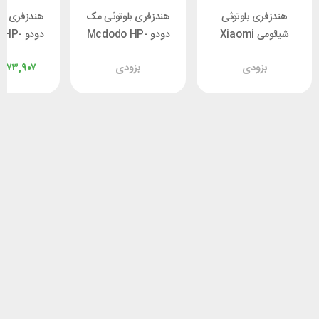
هندزفری بلوتوثی
هندزفری بلوتوثی مک
هندزفری بل
شیائومی Xiaomi
دودو Mcdodo HP-
دودو P
Redmi Buds 6
0040
4490 
بزودی
بزودی
,۷۷۳,۹۰۷
Active
هوشمند