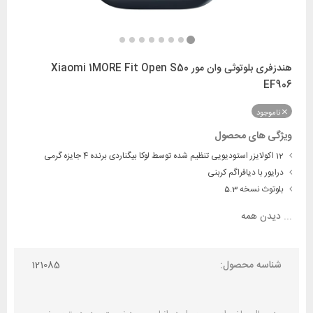
هندزفری بلوتوثی وان مور Xiaomi 1MORE Fit Open S50
EF906
ناموجود
ویژگی های محصول
12 اکولایزر استودیویی تنظیم شده توسط لوکا بیگناردی برنده 4 جایزه گرمی
درایور با دیافراگم کربنی
بلوتوث نسخه 5.3
...
دیدن همه
شناسه محصول:
121085