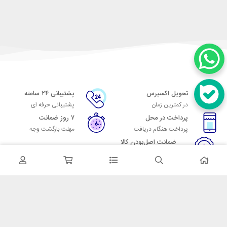
تحویل اکسپرس
پشتیبانی ۲۴ ساعته
در کمترین زمان
پشتیبانی حرفه ای
پرداخت در محل
۷ روز ضمانت
پرداخت هنگام دریافت
مهلت بازگشت وجه
ضمانت اصل‌بودن کالا
تایید اصالت کالا
در تماس باشید
آدرس: تهران میدان حسن آباد خیابان امام خمینی بن بست پاساژ منوچهری
پلاک 7
شماره تماس: 02166700606