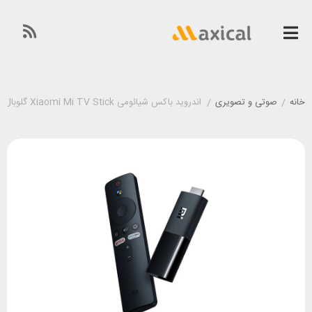
خانه
/
صوتی و تصویری
/
اندروید باکس شیائومی Xiaomi Mi TV Stick گلوبال