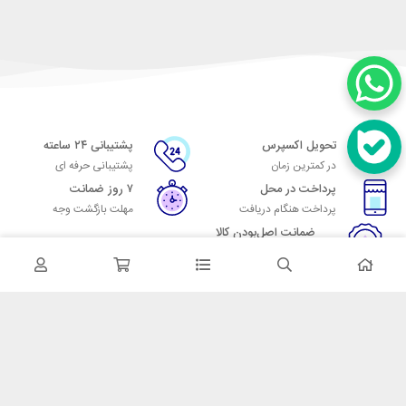
تحویل اکسپرس
پشتیبانی ۲۴ ساعته
در کمترین زمان
پشتیبانی حرفه ای
پرداخت در محل
۷ روز ضمانت
پرداخت هنگام دریافت
مهلت بازگشت وجه
ضمانت اصل‌بودن کالا
تایید اصالت کالا
در تماس باشید
آدرس: تهران میدان حسن آباد خیابان امام خمینی بن بست پاساژ منوچهری
پلاک 7
شماره تماس: 02166700606
شماره واتساپ: 02166700606