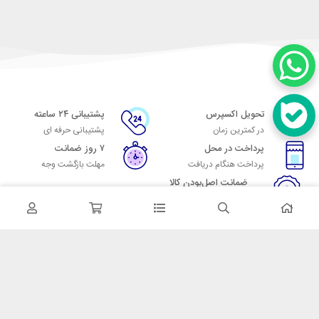
تحویل اکسپرس
پشتیبانی ۲۴ ساعته
در کمترین زمان
پشتیبانی حرفه ای
پرداخت در محل
۷ روز ضمانت
پرداخت هنگام دریافت
مهلت بازگشت وجه
ضمانت اصل‌بودن کالا
تایید اصالت کالا
در تماس باشید
آدرس: تهران میدان حسن آباد خیابان امام خمینی بن بست پاساژ منوچهری
پلاک 7
شماره تماس: 02166700606
شماره واتساپ: 02166700606