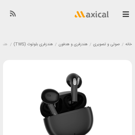
خانه
/
صوتی و تصویری
/
هندزفری و هدفون
/
هندزفری بلوتوث (TWS)
/
هندزفری