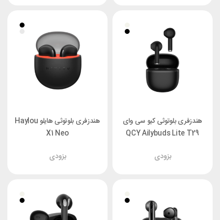
هندزفری بلوتوثی کیو سی وای
هندزفری بلوتوثی هایلو Haylou
X1 Neo
QCY Ailybuds Lite T29
بزودی
بزودی