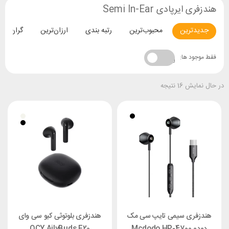
هندزفری ایرپادی Semi In-Ear
جدیدترین
محبوب‌ترین
رتبه بندی
ارزان‌ترین
گران‌تری
فقط موجود ها:
در حال نمایش 16 نتیجه
هندزفری سیمی تایپ سی مک
هندزفری بلوتوثی کیو سی وای
دودو Mcdodo HP-4700
QCY AilyBuds E20