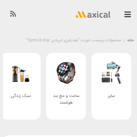
خانه
/
محصولات برچسب خورده “هندزفری ایرپادی Semi In-Ear”
سایر
ساعت و مچ بند
سبک زندگی
هوشمند