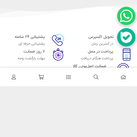
تحویل اکسپرس
پشتیبانی ۲۴ ساعته
در کمترین زمان
پشتیبانی حرفه ای
پرداخت در محل
۷ روز ضمانت
پرداخت هنگام دریافت
مهلت بازگشت وجه
ضمانت اصل‌بودن کالا
تایید اصالت کالا
در تماس باشید
آدرس: تهران میدان حسن آباد خیابان امام خمینی بن بست پاساژ منوچهری
پلاک 7
شماره تماس: 02166700606
شماره واتساپ: 02166700606
کدپستی: 1137916439