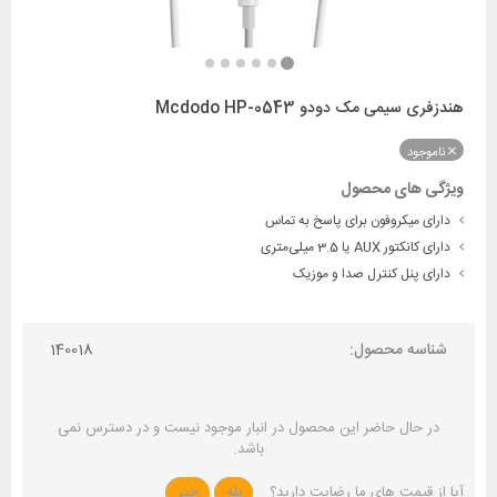
هندزفری سیمی مک دودو Mcdodo HP-0543
ناموجود
ویژگی های محصول
دارای میکروفون برای پاسخ به تماس
دارای کانکتور AUX یا 3.5 میلی‌متری
دارای پنل کنترل صدا و موزیک
شناسه محصول:
140018
در حال حاضر این محصول در انبار موجود نیست و در دسترس نمی
باشد.
آیا از قیمت های ما رضایت دارید؟
بله
خیر