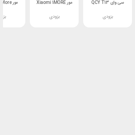
سی وای QCY T13
مور Xiaomi 1MORE
مور ore
 ES903
Fit Open S50 EF906
ANC
بزودی
بزودی
بزو