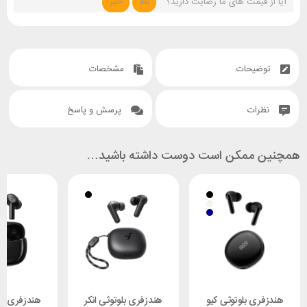
آیا از قیمت های ما رضایت دارید؟
بله
خیر
توضیحات
مشخصات
نظرات
پرسش و پاسخ
همچنین ممکن است دوست داشته باشید…
هندزفری بلوتوثی کیو
هندزفری بلوتوثی انکر
هندزفری بلو