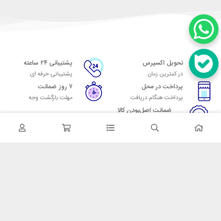
تحویل اکسپرس
پشتیبانی ۲۴ ساعته
در کمترین زمان
پشتیبانی حرفه ای
پرداخت در محل
۷ روز ضمانت
پرداخت هنگام دریافت
مهلت بازگشت وجه
ضمانت اصل‌بودن کالا
تایید اصالت کالا
در تماس باشید
آدرس: تهران میدان حسن آباد خیابان امام خمینی بن بست پاساژ منوچهری
پلاک 7
شماره تماس: 02166700606
شماره واتساپ: 02166700606
کدپستی: 1137916439