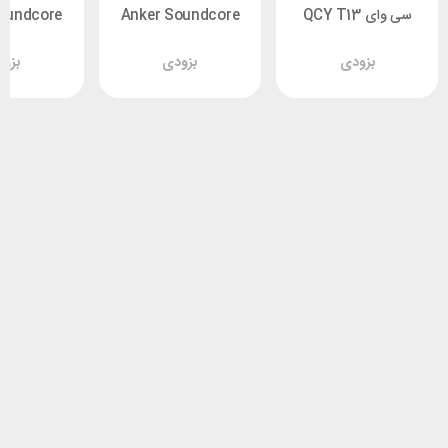
سی وای QCY T13
Anker Soundcore
oundcore
 A3991
P25i A3949D11
ANC 2
بزودی
بزودی
بزو