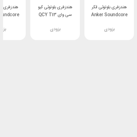
هندزفری بلوتوثی انکر
هندزفری بلوتوثی کیو
هندزفری بلو
Anker Soundcore
سی وای QCY T13
oundcore
3991H11
P25i A3949D11
بزودی
بزودی
بزو