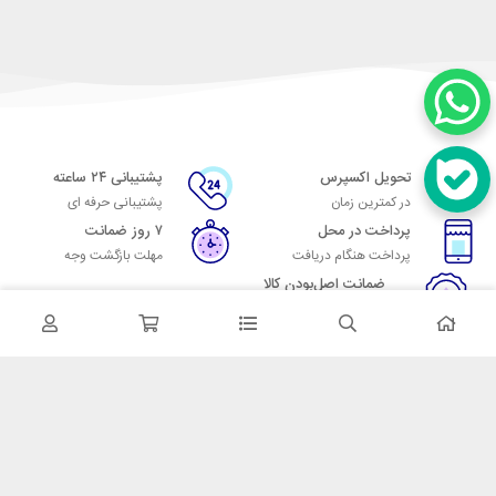
تحویل اکسپرس
پشتیبانی ۲۴ ساعته
در کمترین زمان
پشتیبانی حرفه ای
پرداخت در محل
۷ روز ضمانت
پرداخت هنگام دریافت
مهلت بازگشت وجه
ضمانت اصل‌بودن کالا
تایید اصالت کالا
در تماس باشید
آدرس: تهران میدان حسن آباد خیابان امام خمینی بن بست پاساژ منوچهری
پلاک 7
شماره تماس: 02166700606
شماره واتساپ: 02166700606