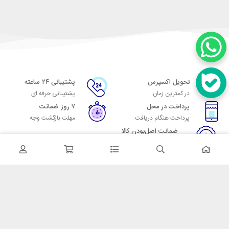
تحویل اکسپرس
پشتیبانی ۲۴ ساعته
در کمترین زمان
پشتیبانی حرفه ای
پرداخت در محل
۷ روز ضمانت
پرداخت هنگام دریافت
مهلت بازگشت وجه
ضمانت اصل‌بودن کالا
تایید اصالت کالا
در تماس باشید
آدرس: تهران میدان حسن آباد خیابان امام خمینی بن بست پاساژ منوچهری
پلاک 7
شماره تماس: 02166700606
شماره واتساپ: 02166700606