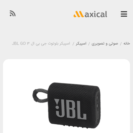
خانه
/
صوتی و تصویری
/
اسپیکر
/
اسپیکر بلوتوث جی بی ال JBL GO 3