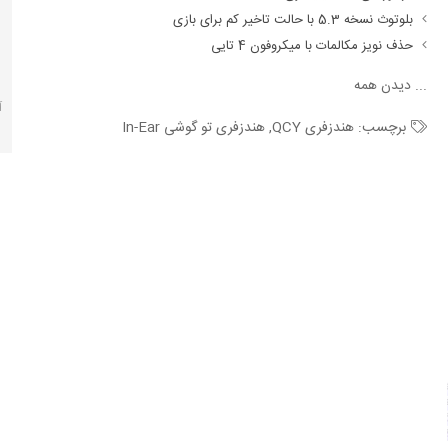
بلوتوث نسخه 5.3 با حالت تاخیر کم برای بازی
حذف نویز مکالمات با میکروفون 4 تایی
...
دیدن همه
آ
برچسب:
هندزفری QCY
,
هندزفری تو گوشی In-Ear