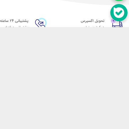
تحویل اکسپرس
پشتیبانی ۲۴ ساعته
در کمترین زمان
پشتیبانی حرفه ای
در تماس باشید
آدرس: تهران میدان حسن آباد خیابان امام خمینی بن بست پاساژ منوچهری پلاک 7
شماره تماس: 02166700606
شماره واتساپ: 02166700606
کدپستی: 1137916439
زمان پاسخگویی: شنبه تا چهارشنبه 9 الی 17 و پنجشنبه 9 الی 13
فروشگاه اینترنتی مکسیکال
هدف ما در مکسیکال فروش انواع
در تلاش است در این بازار بزرگ
جمله انواع پاوربانک، هندزفری 