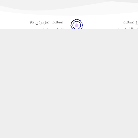
ضمانت اصل‌بودن کالا
 بازگشت وجه
تایید اصالت کالا
ست. فروشگاه اینترنتی مکسیکال
ا در دسته بندی های متنوع از
 وایرلس، اسپیکر، ساعت