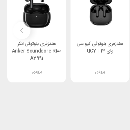
هندزفری بلوتوثی کیو سی
هندزفری بلوتوثی انکر
وای QCY T13
Anker Soundcore R100
A3991
بزودی
بزودی