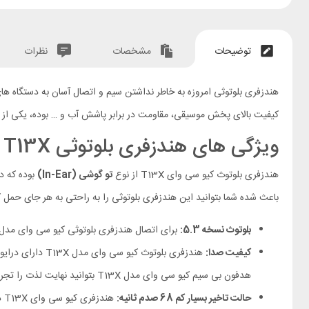
توضیحات
مشخصات
نظرات
کیفیت بالای پخش موسیقی، مقاومت در برابر پاشش آب و … بوده، یکی از ه
ویژگی های هندزفری بلوتوثی QCY T13X
هندزفری بلوتوث کیو سی وای T13X از نوع
تو گوشی (In-Ear)
بوده که د
باعث شده شما بتوانید این هندزفری بلوتوثی را به راحتی به هر جای حمل ک
بلوتوث نسخه 5.3:
برای اتصال هندزفری بلوتوثی کیو سی وای مدل T13X به دستگاه های مختلف، بلوتو
کیفیت صدا:
هندزفری بلوتوث کیو سی وای مدل T13X دارای درایورهای بزرگ
هدفون بی سیم کیو سی وای مدل T13X بتوانید نهایت لذت را تجربه کنید.
حالت تاخیر بسیار کم 68 صدم ثانیه:
هندزفری کیو سی وای T13X دارای تاخیر بسیار کم