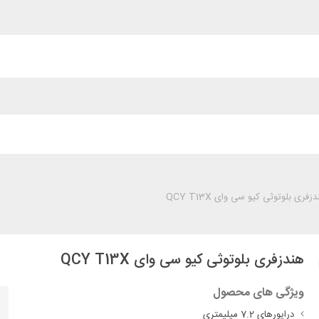
زفری بلوتوثی کیو سی وای QCY T13X
هندزفری بلوتوثی کیو سی وای QCY T13X
ویژگی های محصول
درایورهای 7.2 میلیمتری