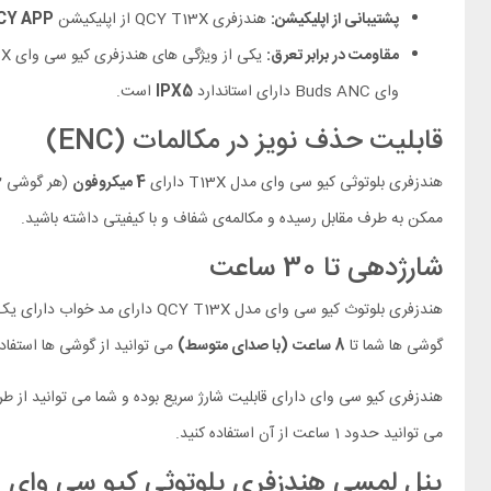
پشتیبانی از اپلیکیشن:
هندزفری QCY T13X از اپلیکیشن
CY APP
مقاومت در برابر تعرق:
یکی از ویژگی های هندزفری کیو سی وای T13X
وای Buds ANC دارای استاندارد
IPX5
است.
قابلیت حذف نویز در مکالمات (ENC)
هندزفری بلوتوثی کیو سی وای مدل T13X دارای
4 میکروفون
(هر گوشی 2 میکروفون) بوده که دارای
ممکن به طرف مقابل رسیده و مکالمه‌ی شفاف و با کیفیتی داشته باشید.
شارژدهی تا 30 ساعت
گوشی ها شما تا
8 ساعت
(با صدای متوسط)
می توانید از گوشی ها استفاد
می توانید حدود 1 ساعت از آن استفاده کنید.
پنل لمسی هندزفری بلوتوثی کیو سی وای مدل 