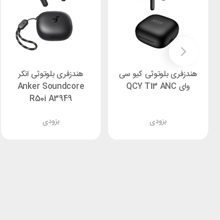
هندزفری بلوتوثی کیو سی
هندزفری بلوتوثی انکر
وای QCY T13 ANC
Anker Soundcore
R50i A3949
بزودی
بزودی