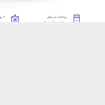
پرداخت در محل
۷ روز ضمانت
پرداخت هنگام دریافت
مهلت
خدمات مشتریان
مکسیکال
قوانین و مقررات
تماس با مکسیکال
روش ارسال
درباره ماکسیکال
ضمانت 7 روزه
وبلاگ مکسیکال
رویه های بازگرداندن کالا
 لوازم جانبی موبایل، لپ تاپ، کامپیوتر، تبلت و … با کیفیت مناسب و قیمت رقابتی ا
 نقش خود را ایفا کند و رضایت مشتریان را کسب کند. فروشگاه مکسیکال کالاهای خود ر
و هدفون، قاب و گلس گوشی، کابل شارژ، انواع کلگی و شارژر دیواری، قلم لمسی، شارژر