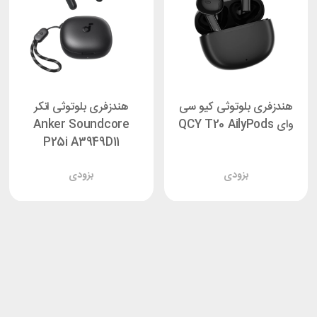
هندزفری بلوتوثی کیو سی
هندزفری بلوتوثی انکر
وای QCY T20 AilyPods
Anker Soundcore
P25i A3949D11
بزودی
بزودی