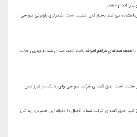
 … را انجام دهید.
ی استفاده می کنند بسیار قابل اهمیت است. هندزفری بلوتوثی کیو سی
با
حذف صداهای مزاحم اطراف
باعث شده، صدای شما به بهترین حالت
ی مدل QCY T13X دارای مد خواب دارای یک کیس شارژ با ظرفیت 350 میلی آمپر ساعت، و گوشی های با ظرفیت 45 میلی آمپر ساعت است. طبق گفته ی شرکت کیو سی وای، با یک بار شارژ کامل
هندزفری کیو سی وای دارای قابلیت شارژ سریع بوده و شما می توانید از طریق درگاه تایپ سی تعبیه شده بر روی دستگاه، هندزفری کیو سی وای T13X را شارژ کنید. طبق گفته ی شرکت شما با اتصال 10 دقیقه این هندزفری به شارژ