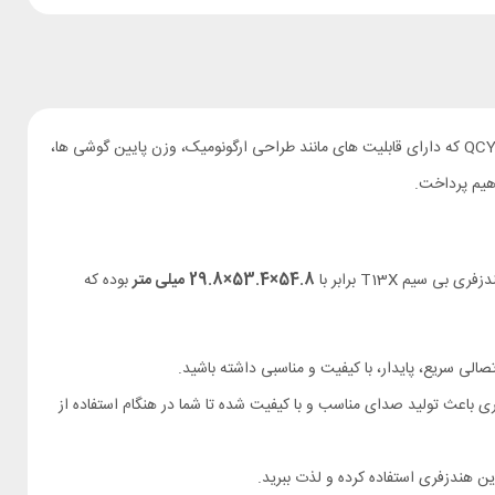
هندزفری بلوتوثی امروزه به خاطر نداشتن سیم و اتصال آسان به دستگاه های مختلف توانسته جایگاه ویژه ی بین مخاطبین پیدا کند. هندزفری بلوتوثی QCY T13X که دارای قابلیت های مانند طراحی ارگونومیک، وزن پایین گوشی ها،
هیم پرداخت.
سیم T13X برابر با
54.8×53.4×29.8
میلی متر
بوده که
صالی سریع، پایدار، با کیفیت و مناسبی داشته باشید.
 تولید صدا را دارند. درایور 7.2 میلی متری باعث تولید صدای مناسب و با کیفیت شده تا شما در هنگام استفاده از
این هندزفری استفاده کرده و لذت ببرید.