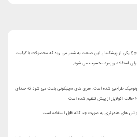
با ورود هندزفری های بلوتوث انقلابی در این صنعت رخ داد و هندزفری های سیمی جای خود را به هندزفری های بی سیم دادند. انکر تحت زیر برند Soundcore یکی از پیشگامان این صنعت به شمار می رود که محصولات با کیفیت
ی ها کاملا سبک و ارگونومیک طراحی شده است. سری های سیلیکونی باعث می شود که صدای