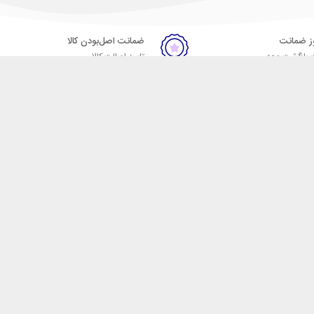
ضمانت اصل‌بودن کالا
 بازگشت وجه
تایید اصالت کالا
ست. فروشگاه اینترنتی مکسیکال
ا در دسته بندی های متنوع از
 وایرلس، اسپیکر، ساعت
، هولدر خودرو، شارژر فندکی،