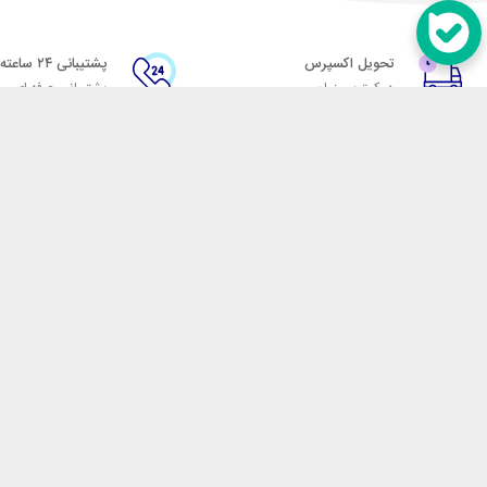
تحویل اکسپرس
پشتیبانی ۲۴ ساعته
در کمترین زمان
پشتیبانی حرفه ای
در تماس باشید
آدرس: تهران میدان حسن آباد خیابان امام خمینی بن بست پاساژ منوچهری پلاک 7
شماره تماس: 02166700606
شماره واتساپ: 02166700606
کدپستی: 1137916439
زمان پاسخگویی: شنبه تا چهارشنبه 9 الی 17 و پنجشنبه 9 الی 13
فروشگاه اینترنتی مکسیکال
هدف ما در مکسیکال فروش انواع
در تلاش است در این بازار بزرگ
جمله انواع پاوربانک، هندزفری 
هوشمند، فلش مموری، کارت حافظ