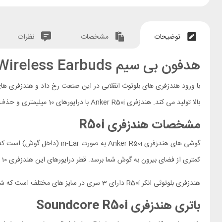
توضیحات
مشخصات
نظرات
هدفون بی سیم Soundcore R50i A3949D11 True Wireless Earbuds
بالا تولید می کند. هندزفری Anker R50i با درایورهای 10 میلیمتری و حذف نویز مکالمات با استفاده از الگوریتم هوش مصنوعی گزینه اقتصادی اما خوش صدا برای استفاده روزمره محسوب می شود.
مشخصات هندزفری
R50i
گوشی های هندزفری ker R50i
کمتری از فضای بیرون به گوش شما برسد. قطر درایورهای این هندزفری 10 میلیمتر است که با آن میتوانید بیس پیشرفته را تجربه کنید. این هندزفری دارای 22 حالت اکولایزر از پیش تنظیم شده است.
هندزفری بلوتوثی انکر R50i دارای 3 سری در سایز های مختلف است که شما میتوانید متناسب با مجرای گوش خود سری مناسب را انتخاب کنید. هر کدام از گوشی های هندزفری به صورت جداگانه قابل استفاده است.
باتری هندزفری Soundcore R50i