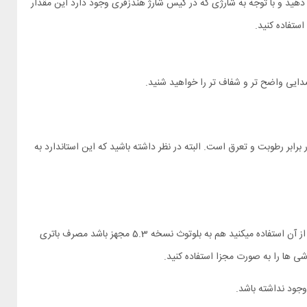
وردار است . شما میتوانید با هندزفری آر 100 انکر در حدود 10 ساعت به موسیقی خود گوش دهید و با توجه به شارژی که در کیس شارژ هندزفری وجود دارد این مقدار
م بودن هندزفری در برابر رطوبت و تعرق است. البته در نظر داشته باشید که این استاندارد به
هندزفری Anker R50i از طریق بلوتوث به گوشی یا لپ تاپ شما متصل می شود. بلوتوث به کار رفته در Soundcore R50i نسخه 5.3 است. اگر دستگاهی که از آن استفاده میکنید هم به بلوتوث نسخه 5.3 مجهز باشد مصرف باتری