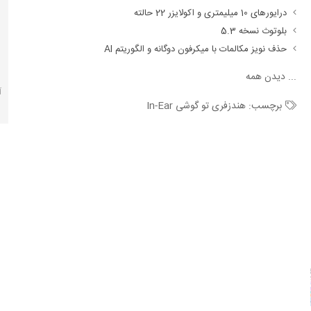
درایورهای 10 میلیمتری و اکولایزر 22 حالته
بلوتوث نسخه 5.3
حذف نویز مکالمات با میکرفون دوگانه و الگوریتم AI
...
دیدن همه
آ
برچسب:
هندزفری تو گوشی In-Ear