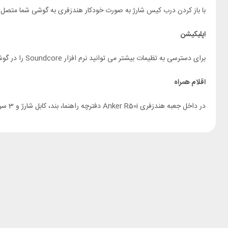
با باز کردن درب کیس شارژ به صورت خودکار هندزفری به گوشی شما متصل 
اپلیکیشن
برای دسترسی به تظیمات بیشتر می توانید نرم افزار Soundcore را در گوشی خود نصب کنید. تنظیماتی نظیر انتخاب اکولایزر از این اپلیکیشن در دسترس است.
اقلام همراه
در داخل جعبه هندزفری Anker R50i دفترچه راهنما، بند، کابل شارژ و 3 سری وجود دارد که یکی از سری ها روی هندزفری قرار دارد.