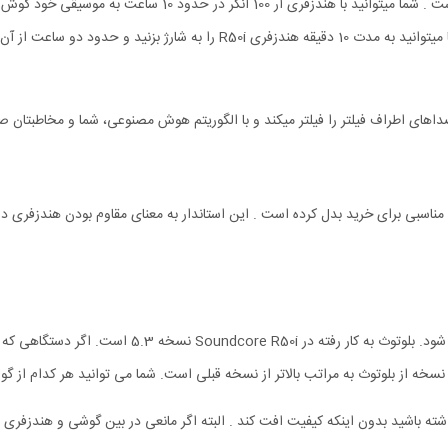
باتری های به کار رفته در هندزفری Anker R50i از قدرت خوبی برخ
ری انکر R50i را برای ورزشکاران به گزینه مناسبی برای خرید بدل کرده است . این استاندار به معنای مقاو