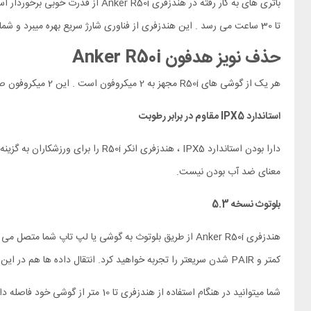
تا 30 ساعت می رسد . این هندزفری از فناوری شارژ سریع بهره میبرد و شما میتوانید به مدت 10 دقیقه هندزفری R50i را به شارژ بزنید و حدود دو ساعت از آن استفاده کنید.
حذف نویز هدفون Anker R50i
هر یک از گوشی های R50i مجهز به 2 میکروفون است . این 2 میکروفون صداهای اطراف فیلتر را فیلتر میکند و با الگوریتم هوش مصنوعی، شما و مخاطبتان صدایی واضح تر و شفاف تر را خواهید شنید.
استاندارد
IPX5
مقاوم در برابر رطوبت
دارا بودن استاندارد IPX5 ، هندزف
معنای ضد آب بودن نیست.
بلوتوث نسخه 5.3
کمتر و PAIR شدن سریعتر را تجربه خواهید کرد. انتقال داده ها هم در این نسخه از بلوتوث به مراتب بالاتر از نسخه قبلی است. شما می توانید هر کدام از گوشی ها را به صورت مجزا استفاده کنید.
شما میتوانید در هنگام استفاده از هندزفری تا 10 متر از گوشی خود فاصله داشته باشید بدون اینکه کیفیت افت کند . البته اگر مانعی در بین گوشی و هندزفری وجود نداشته باشد.