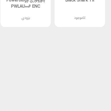
Black Shark T11
پاورولوژی Powerology
PWLAU006 ENC
ناموجود!
بزودی