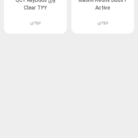
Xiaomi Redmi Buds 6
وای QCY AilyBuds
Clear T32
Active
بزودی
بزودی