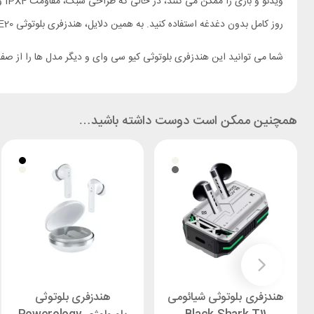
وی
روز کامل بدون دغدغه استفاده کنید. به همین دلایل، هندزفری بلوتوثی QCY AilyBuds E20 یک گزینه منطقی، کارآمد و ارزشمند برای کسانی است که به دنبال هندزفری بی‌سیم با امکانات خوب و قیمت مناسب هستند.
شما می توانید این هندزفری بلوتوثی کیو سی وای و دیگر مدل ها را از ص
همچنین ممکن است دوست داشته باشید…
هندزفری بلوتوثی شیائومی
هندزفری بلوتوثی