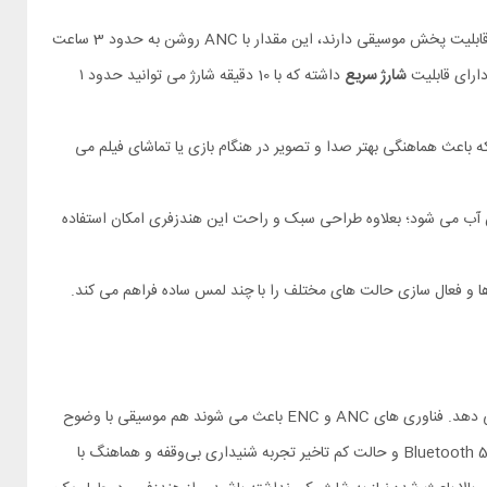
با هر بار شارژ کامل، ایرپادهای QCY AilyBuds E20 حدود 4 ساعت (با صدای متوسط و ANC خاموش) قابلیت پخش موسیقی دارند، این مقدار با ANC روشن به حدود 3 ساعت
شارژ سریع
داشته که با 10 دقیقه شارژ می‌ توانید حدود ۱
QCY AilyBuds  دارای حالت کم‌ تاخیر حدود 0.06 ثانیه بوده که باعث هماهنگی بهتر صدا و تصویر در هنگام بازی‌ یا تماشای فیلم می‌
ی QCY AilyBuds E20 در برابر تعرق یا پاشش آب می‌ شود؛ بعلاوه طراحی سبک و راحت این هندزفری امکان استفاده‌
AilyB امکان کنترل پخش، پاسخ به تماس‌ ها و فعال‌ سازی حالت‌ های مختلف را با چند لمس ساده فراهم می‌ کند.
هدفون بی سیم شیائومی کیو سی وای مدل AilyBuds E20 ترکیبی از کیفیت صدا، اتصال پایدار، عمر باتری طولانی و امکانات هوشمند را در اختیار شما قرار می‌ دهد. فناوری‌ های ANC و ENC باعث می‌ شوند هم موسیقی با وضوح
بالا شنیده شود و هم مکالمات تلفنی حتی در محیط‌ های شلوغ واضح‌ تر باشند، این موضوع برای کار، تحصیل و استفاده‌ روزمره بسیار کاربردی است. اتصال Bluetooth 5.4 و حالت کم‌ تاخیر تجربه‌ شنیداری بی‌وقفه و هماهنگ با