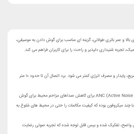
ت صدای بالا و عمر باتری طولانی، گزینه ‌ای مناسب برای گوش ‌دادن به موسیقی،
ک، تجربه‌ شنیداری دلپذیر و راحت را برای کاربران فراهم می‌ کند.
پشتیبانی می‌ کند که باعث اتصال سریع، پایدار و مصرف انرژی کمتر می‌ شود. برد اتصال آن تا حدود ۱۰ متر
هندزفری QCY AilyBuds E20 مجهز به فناوری حذف نویز فعال یا ANC (Active Noise Cancellation) برای کاهش صداهای مزاحم محیط برای گوش
دن به موسیقی است؛ همچنین هندزفری بلوتوثی QCY E20 دارای قابلیت کاهش نویز در مکالمات ENC (Environmental Noise Cancellation) با چند میکروفون بوده که کیفیت مکالمات را حتی در محیط‌ های شلوغ به‌
بلوتوث کیو سی وای QCY AilyBuds E20 باعث پخش صدای واضح، تفکیک‌ شده و بیس قابل‌ توجه شده که تجربه‌ صوتی رضایت‌