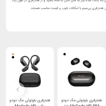
می‌ کنند. در نهایت، عمر باتری بالا باعث شده نیاز به شارژ مکرر نداشته باشید و از هندزفری در طول یک
هندزفری بلوتوثی مک دودو
هندزفری بلوتوثی مک دودو