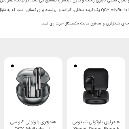
دئو و بازی را ممکن می‌ کنند، در حالی که طراحی سبک، مقاومت IPX4 و کنترل لمسی کاربری راحت و بدون دردسر را تضمین 
فحه‌ی
هندزفری و هدفون
سایت مکسیکال خریداری کنید.
هندزفری بلوتوثی شیائومی
هندزفری بلوتوثی کیو سی