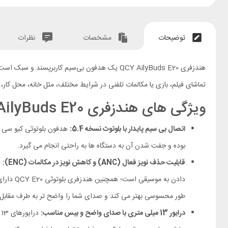
توضیحات
مشخصات
نظرات
هندزفری QCY AilyBuds E20 یک هدفون بی‌سیم کار
تماشای فیلم، بازی یا مکالمات تلفنی در شرایط مختلف، مثل خانه، محل کار،
ویژگی های هندزفری QCY AilyBuds E20
اتصال بی‌ سیم پایدار با بلوتوث نسخه 5.4:
هدفون بلوتوثی کیو سی وای مدل ilybuds E20
بوده و جفت ‌شدن آن به دستگاه ها به راحتی انجام می‌ گیرد.
قابلیت حذف نویز فعال (ANC) و کاهش نویز در مکالمات (ENC):
طور محسوسی بهتر می‌ کند و صدای شما را واضح‌ تر به طرف مقابل م
درایور 13 میلی‌ متری با صدای واضح و بیس مناسب: