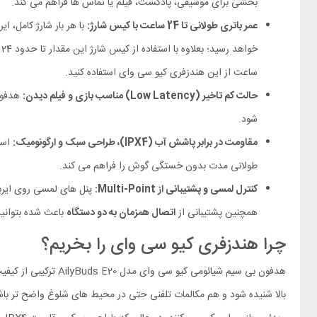
بخشی برای موسیقی، پادکست، فیلم یا تماس‌ ها فراهم می‌ کند.
عمر باتری طولانی تا 24 ساعت با کیس شارژ:
خواهد رسید؛ بعلاوه با استفاده از کیس شارژ این مقدار تا حدود 24 ساعت خواهید رسید. هدفون بی سیم شیائومی کیو سی وای مدل AilyBuds E20 دارای قابلیت
ساعت از این هندزفری کیو سی وای استفاده کنید.
حالت کم‌ تاخیر (Low Latency) مناسب بازی و فیلم دیدن:
شود.
مقاومت در برابر پاشش آب (IPX4)، طراحی سبک‌ و ارگونومیک:
طولانی‌ مدت بدون خستگی گوش را فراهم می‌ کند.
کنترل لمسی و پشتیبانی از Multi-Point:
همچنین پشتیبانی از
اتصال همزمان به دو دستگاه
باعث شده بتوانید
چرا هندزفری کیو سی وای را بخریم؟