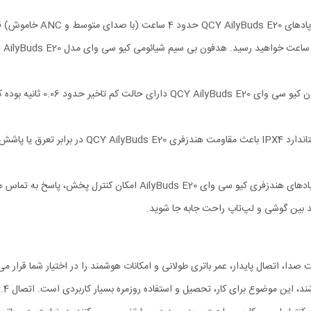
هدفون کیو سی وای E20
استاندارد IPX4 باعث مقاومت هندزفر
پنل‌ های لمسی روی ایربادهای هندزفری کیو سی وای uds E20
 بین گوشی و لپ‌تاپ راحت‌ جابه‌ جا شوید.