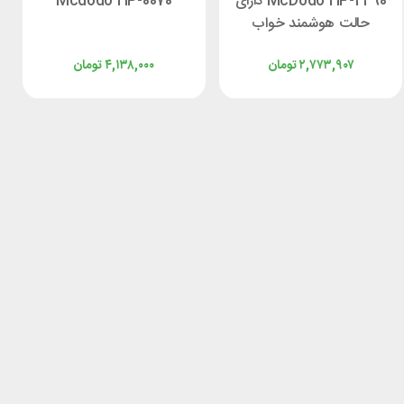
McDodo HP-4490 دارای
Mcdodo HP-0070
حالت هوشمند خواب
۲,۷۷۳,۹۰۷
تومان
۴,۱۳۸,۰۰۰
تومان