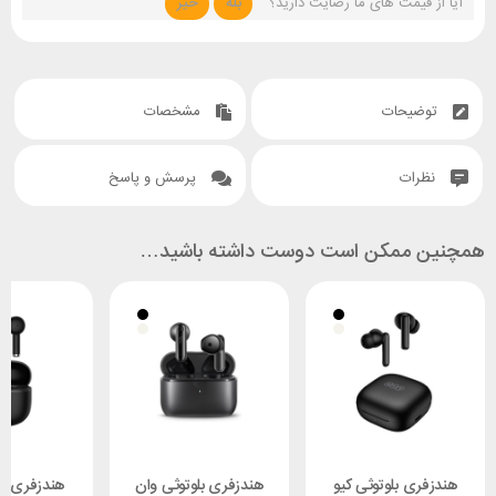
آیا از قیمت های ما رضایت دارید؟
بله
خیر
توضیحات
مشخصات
نظرات
پرسش و پاسخ
همچنین ممکن است دوست داشته باشید…
هندزفری بلوتوثی کیو
هندزفری بلوتوثی وان
هندزفری بلو