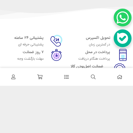
تحویل اکسپرس
پشتیبانی ۲۴ ساعته
در کمترین زمان
پشتیبانی حرفه ای
پرداخت در محل
۷ روز ضمانت
پرداخت هنگام دریافت
مهلت بازگشت وجه
ضمانت اصل‌بودن کالا
تایید اصالت کالا
در تماس باشید
آدرس: تهران میدان حسن آباد خیابان امام خمینی بن بست پاساژ منوچهری
پلاک 7
شماره تماس: 02166700606
شماره واتساپ: 02166700606
کدپستی: 1137916439