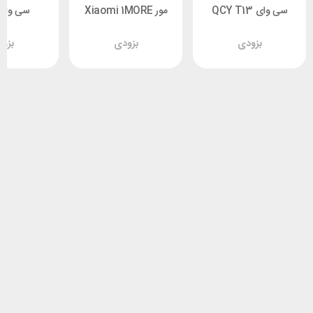
سی وای QCY T13
مور Xiaomi 1MORE
 Lite T29
Neo EO007
ANC
بزودی
بزودی
بزو