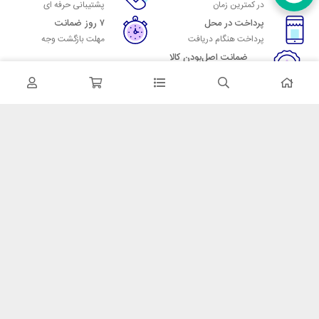
در کمترین زمان
پشتیبانی حرفه ای
پرداخت در محل
۷ روز ضمانت
پرداخت هنگام دریافت
مهلت بازگشت وجه
ضمانت اصل‌بودن کالا
تایید اصالت کالا
در تماس باشید
آدرس: تهران میدان حسن آباد خیابان امام خمینی بن بست پاساژ منوچهری
پلاک 7
شماره تماس: 02166700606
شماره واتساپ: 02166700606
کدپستی: 1137916439
زمان پاسخگویی: شنبه تا چهارشنبه 9 الی 17 و پنجشنبه 9 الی 13
خدمات مشتریان
قوانین و مقررات
روش ارسال
ضمانت 7 روزه