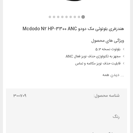
هندزفری بلوتوثی مک دودو Mcdodo N2 HP-3300 ANC
ویژگی های محصول
بلوتوث نسخه 5.3
مجهز به تکنولوژی حذف نویز فعال ANC
قابلیت حذف نویز مکالمه و تماس
...
دیدن همه
شناسه محصول:
300709
رنگ