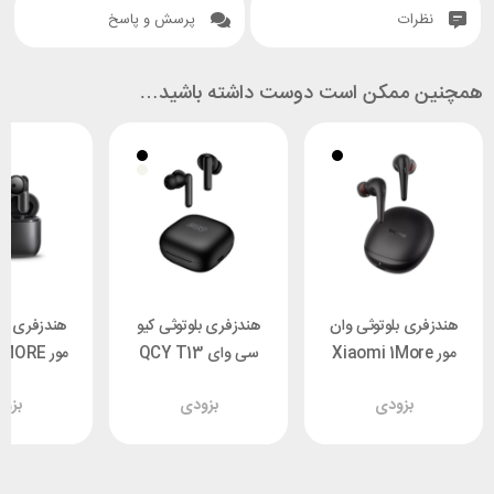
نظرات
پرسش و پاسخ
همچنین ممکن است دوست داشته باشید…
هندزفری بلوتوثی وان
هندزفری بلوتوثی کیو
هندزفری بل
مور Xiaomi 1More
سی وای QCY T13
مور ORE
EO007
ANC
Aero ES903
بزودی
بزودی
بزو