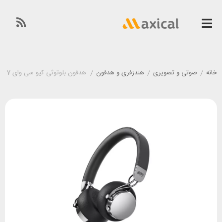
خانه
/
صوتی و تصویری
/
هندزفری و هدفون
/
هدفون بلوتوثی کیو سی وای QCY Era 7