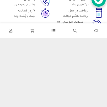
در کمترین زمان
پشتیبانی حرفه ای
پرداخت در محل
۷ روز ضمانت
پرداخت هنگام دریافت
مهلت بازگشت وجه
ضمانت اصل‌بودن کالا
تایید اصالت کالا
در تماس باشید
آدرس: تهران میدان حسن آباد خیابان امام خمینی بن بست پاساژ منوچهری
پلاک 7
شماره تماس: 02166700606
شماره واتساپ: 02166700606
کدپستی: 1137916439
زمان پاسخگویی: شنبه تا چهارشنبه 9 الی 17 و پنجشنبه 9 الی 13
خدمات مشتریان
قوانین و مقررات
روش ارسال
ضمانت 7 روزه