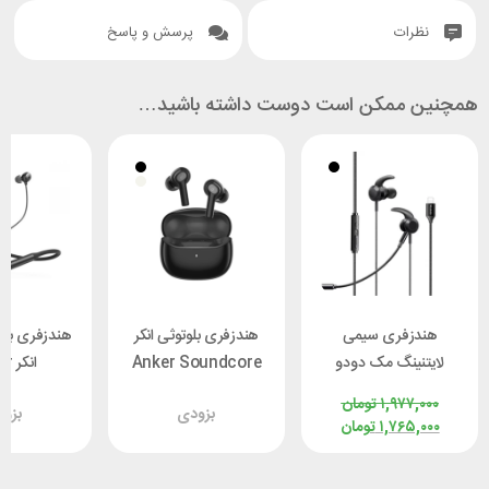
نظرات
پرسش و پاسخ
همچنین ممکن است دوست داشته باشید…
هندزفری سیمی
هندزفری بلوتوثی انکر
هندزفری بلو
لایتنینگ مک دودو
Anker Soundcore
انک
e Life U2i
P2i A3991H11
Mcdodo HP-1350
۱,۹۷۷,۰۰۰
تومان
بزودی
بزو
13H11
۱,۷۶۵,۰۰۰
تومان