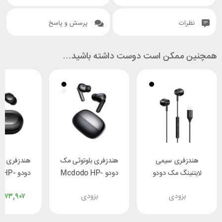
نظرات
پرسش و پاسخ
همچنین ممکن است دوست داشته باشید…
هندزفری سیمی
هندزفری بلوتوثی مک
هندزفری بل
لایتنینگ مک دودو
دودو Mcdodo HP-
دودو P
Mcdodo HP-4080
0040
4490 
بزودی
بزودی
,۷۷۳,۹۰۷
هوشمند