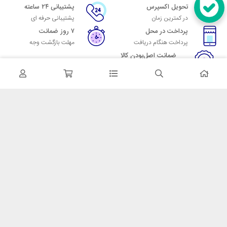
تحویل اکسپرس
پشتیبانی ۲۴ ساعته
در کمترین زمان
پشتیبانی حرفه ای
پرداخت در محل
۷ روز ضمانت
پرداخت هنگام دریافت
مهلت بازگشت وجه
ضمانت اصل‌بودن کالا
تایید اصالت کالا
در تماس باشید
آدرس: تهران میدان حسن آباد خیابان امام خمینی بن بست پاساژ منوچهری
پلاک 7
شماره تماس: 02166700606
شماره واتساپ: 02166700606
کدپستی: 1137916439
زمان پاسخگویی: شنبه تا چهارشنبه 9 الی 17 و پنجشنبه 9 الی 13
خدمات مشتریان
قوانین و مقررات
روش ارسال