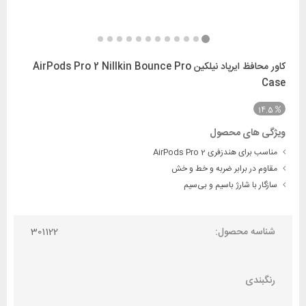
کاور محافظ ایرپاد نیلکین AirPods Pro 2 Nillkin Bounce Pro
Case
14.5
ویژگی های محصول
مناسب برای هندزفری AirPods Pro 2
مقاوم در برابر ضربه و خط و خش
سازگار با شارژ باسیم و بی‌سیم
شناسه محصول:
301122
رنگبندی