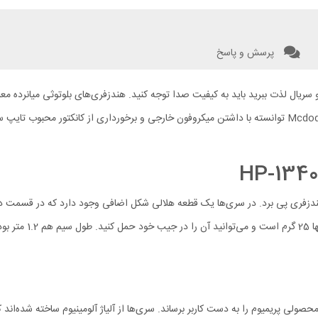
پرسش و پاسخ
 سریال لذت ببرید باید به کیفیت صدا توجه کنید. هندزفری‌های بلوتوثی میانرده معمول
دارند اما حمل‌شان دشوار است. در این میان هندزفری سیمی Mcdodo HP-1340 توانسته با داشتن میکروفون خارجی و
 می‌توان به گیمینگ بودن این هندزفری پی برد. در سری‌ها یک قطعه هلالی شکل اضافی وجود دارد
هندزفری یه صورت نا
صولی پریمیوم را به دست کاربر برساند. سری‌ها از آلیاژ آلومینیوم ساخته شده‌اند