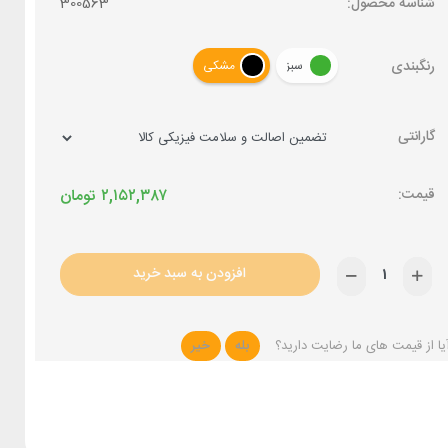
شناسه محصول:
300563
رنگبندی
سبز
مشکی
گارانتی
۲,۱۵۲,۳۸۷
تومان
افزودن به سبد خرید
یا از قیمت های ما رضایت دارید؟
بله
خیر