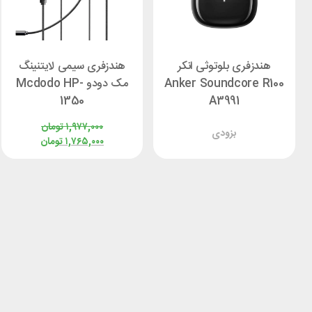
هندزفری بلوتوثی انکر
هندزفری سیمی لایتنینگ
Anker Soundcore R100
مک دودو Mcdodo HP-
1350
A3991
۱,۹۷۷,۰۰۰
تومان
بزودی
۱,۷۶۵,۰۰۰
تومان