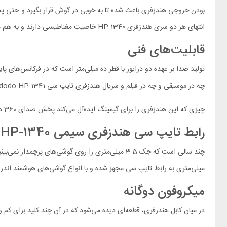
بودن خروجی هندزفری باعث شده تا به خوبی در گوش قرار بگیرد و حتی پس 
انتهای هر دو سری هندزفری HP-1340 خاصیت مغناطیسی دارند و به هم متصل می‌شوند و به همین خاطر به هم گره نمی‌خورند.
قابلیت‌های فنی
تولید صدا بر عهده دو درایور با قطر ده میلی‌متر است که در فرکانس‌های پ
چه در موسیقی و چه در فیلم و سریال هندزفری تایپ سی Mcdodo HP-1341 عملکرد خوبی را از خود نشان می‌دهد.
چیزی که این هندزفری را برای گیمینگ ایده‌آل می‌کند پخش صدای 360 درجه آن است. در بازی‌های شوتینگ شما می‌توانید منبع صدا را به لطف همین ویژگی به درستی تشخیص داده و مانند یک گیمر حرفه‌ای واکنش نشان دهید.
رابط تایپ سی هندزفری سیمی Mcdodo HP-1340
میلی‌متری به رابط تایپ سی مجهز شده و با انواع گوشی‌های هوشمند اندروید
میکروفون دوگانه
در میان کابل هندزفری، قطعه‌ای دیده می‌شود که در آن چند کلید برای کم و