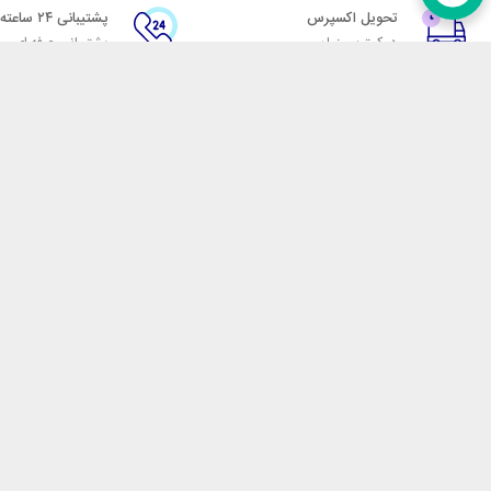
تحویل اکسپرس
پشتیبانی ۲۴ ساعته
در کمترین زمان
پشتیبانی حرفه ای
در تماس باشید
آدرس: تهران میدان حسن آباد خیابان امام خمینی بن بست پاساژ منوچهری پلاک 7
شماره تماس: 02166700606
شماره واتساپ: 02166700606
کدپستی: 1137916439
زمان پاسخگویی: شنبه تا چهارشنبه 9 الی 17 و پنجشنبه 9 الی 13
فروشگاه اینترنتی مکسیکال
هدف ما در مکسیکال فروش انواع
در تلاش است در این بازار بزرگ
جمله انواع پاوربانک، هندزفری 
هوشمند، فلش مموری، کارت حافظ
جارو شارژی، پمپ باد، جامپ است
اصلاح، ترازو، چراغ مطالعه و 