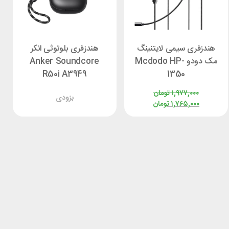
هندزفری سیمی لایتنینگ
هندزفری بلوتوثی انکر
مک دودو Mcdodo HP-
Anker Soundcore
R50i A3949
1350
۱,۹۷۷,۰۰۰
تومان
بزودی
۱,۷۶۵,۰۰۰
تومان