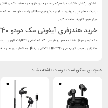
داشتن ارتباطی باکیفیت با هم‌تیمی‌ها در حین بازی در موفقیت تیمی ن
نزدیک دهان قرار می‌گیرد. با این میکروفون خیالتان راحت خواهد بود که هم
میکروفون ثانویه استفاده کنید.
خرید هندزفری آیفونی مک دودو HP-1340
مک دودو موفق شده محصولی طراحی کند که تمامی انتظارات کاربر را از
خر
هندزفری سیمی تایپ سی HP-1340 انتخابی ایده‌آل به شمار می‌رود و با قیمت مناسبش، از ارزش خرید بالایی برخوردار است.
همچنین ممکن است دوست داشته باشید…