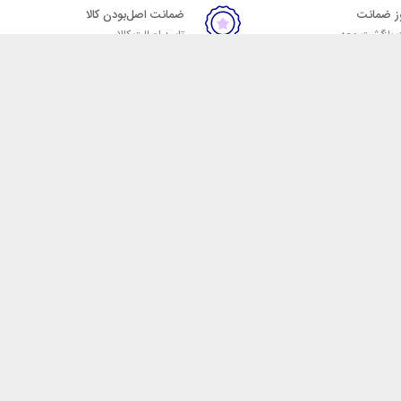
ضمانت اصل‌بودن کالا
 بازگشت وجه
تایید اصالت کالا
ست. فروشگاه اینترنتی مکسیکال
ا در دسته بندی های متنوع از
 وایرلس، اسپیکر، ساعت
، هولدر خودرو، شارژر فندکی،
، مخلوط کن، مسواک برقی، ماشین