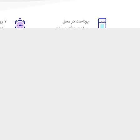
پرداخت در محل
۷ روز ضمانت
پرداخت هنگام دریافت
مهلت
خدمات مشتریان
مکسیکال
قوانین و مقررات
تماس با مکسیکال
روش ارسال
درباره ماکسیکال
ضمانت 7 روزه
وبلاگ مکسیکال
رویه های بازگرداندن کالا
 لوازم جانبی موبایل، لپ تاپ، کامپیوتر، تبلت و … با کیفیت مناسب و قیمت رقابتی ا
 نقش خود را ایفا کند و رضایت مشتریان را کسب کند. فروشگاه مکسیکال کالاهای خود ر
و هدفون، قاب و گلس گوشی، کابل شارژ، انواع کلگی و شارژر دیواری، قلم لمسی، شارژر