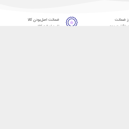
ضمانت اصل‌بودن کالا
 بازگشت وجه
تایید اصالت کالا
ست. فروشگاه اینترنتی مکسیکال
ا در دسته بندی های متنوع از
 وایرلس، اسپیکر، ساعت