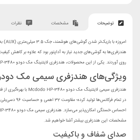
توضیحات
مشخصات
نظرات
امروز
هندزفری‌ها به گوشی‌های جدید نیاز به آداپتور بود که علاوه بر کاهش کی
روی آوردند. یکی از این محصولات، هندزفری لایتنینگ مک دودو HP-3480 است که به طور خاص برای دستگاه‌های اپل طراحی شده است.
ویژگی‌های هندزفری سیمی مک دودو Mcdodo HP-3480 لایتنی
هندزفری سیمی لایتنین
در تمام فرکا
مشخصات این هندزفری بیشتر آشنا خواهیم شد.
صدای شفاف و باکیفیت