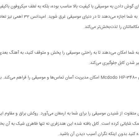
ا طراحی خاص خود، نه تنها برای گوش دادن به موسیقی با کیفیت بالا مناسب بوده، بلکه به لطف م
درایورهای 10 میلی‌متری صدا را با جز
ی کابل هندزفری ایفون مکدودو مدل 3480 قرار دارند و به شما امکان می‌دهند تا به راحتی موسیقی را پخش و م
میکروفون باکیفیت و کنترل از راه دور تعبیه شده روی کابل هندزفری ایفونی Mcdodo HP-3480 امکان مد
 زیبا و مدرن خود، تجربه‌ای متفاوت از شنیدن موسیقی را برای شما به ارمغان می‌آورد. روکش بر
ل کمک شایانی کرده است. کابل بافته شده این هندزفری نه تنها ظاهری شیک به آن ب
ه کنید بدون اینکه نگران آسیب دیدن آن باشید.