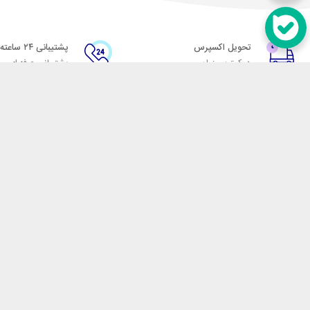
تحویل اکسپرس
پشتیبانی ۲۴ ساعته
در کمترین زمان
پشتیبانی حرفه ای
در تماس باشید
آدرس: تهران میدان حسن آباد خیابان امام خمینی بن بست پاساژ منوچهری پلاک 7
شماره تماس: 02166700606
شماره واتساپ: 02166700606
کدپستی: 1137916439
زمان پاسخگویی: شنبه تا چهارشنبه 9 الی 17 و پنجشنبه 9 الی 13
فروشگاه اینترنتی مکسیکال
هدف ما در مکسیکال فروش انواع
در تلاش است در این بازار بزرگ
جمله انواع پاوربانک، هندزفری 