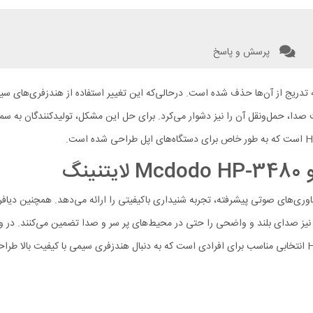
پرسش و پاسخ
ه با باریک‌تر شدن گوشی‌های هوشمند، جک 3.5 میلی‌متری (AUX) به تدریج از آن‌ها حذف شده است. در‌حالی‌که این تغیی
فیت صدا، حمل‌ونقل آن را نیز دشوار می‌کرد. برای حل این مشکل، تولیدکنندگان به
نگ
گ مک دودو Mcdodo HP-3480 با بهره‌گیری از فناوری‌های صوتی پیشرفته، تجربه شنیداری باکیفیتی را ارائه 
نس‌ها تولید کرده؛ مقاومت 32 اهمی و حساسیت 96 دسی‌بلی نیز صدای بلند و واضحی را حتی در محیط‌های پر سر و
احساس خستگی امکان‌پذیر می‌سازد. هندزفری سیمی مک دودو HP-3480 انتخابی مناسب برای افرادی است که به دنبال هندزفر