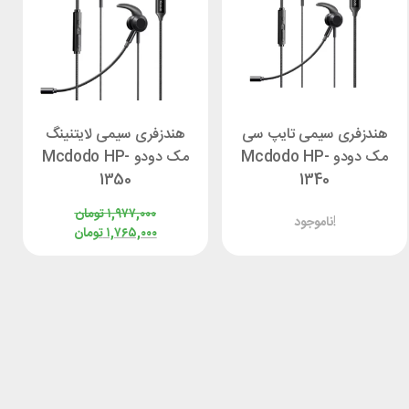
هندزفری سیمی تایپ سی
هندزفری سیمی لایتنینگ
مک دودو Mcdodo HP-
مک دودو Mcdodo HP-
1350
1340
۱,۹۷۷,۰۰۰
تومان
ناموجود!
۱,۷۶۵,۰۰۰
تومان