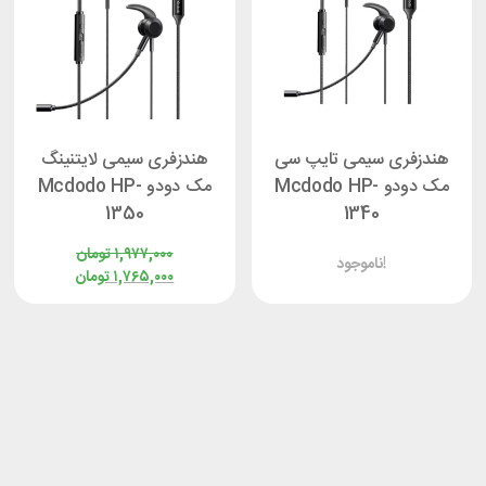
هندزفری سیمی تایپ سی
هندزفری سیمی لایتنینگ
مک دودو Mcdodo HP-
مک دودو Mcdodo HP-
1350
1340
۱,۹۷۷,۰۰۰
تومان
ناموجود!
۱,۷۶۵,۰۰۰
تومان