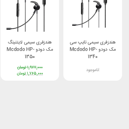
هندزفری سیمی تایپ سی
هندزفری سیمی لایتنینگ
مک دودو Mcdodo HP-
مک دودو Mcdodo HP-
1350
1340
۱,۹۷۷,۰۰۰
تومان
ناموجود!
۱,۷۶۵,۰۰۰
تومان