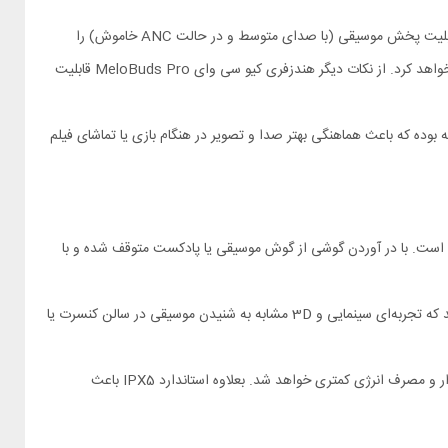
با کامل بودن شارژ هندزفری بلوتوثی QCY MeloBuds Pro HT08، گوشی ها حدود 8.5 ساعت قابلیت پخش موسیقی (با صدای متوسط و در حالت ANC خاموش) را
دارند؛ این مقدار با روشن شدن ANC به حدود 7.5 ساعت خواهید رسید. بعلاوه با استفاده از کیس شارژ این مقدار تا حدود 34 ساعت افزایش پیدا خواهد کرد. از نکات دیگر هندزفری کیو سی وای MeloBuds Pro قابلیت
MeloBuds Pro HT08 دارای حالت کم‌ تاخیر حدود 80 میلی ثانیه بوده که باعث هماهنگی بهتر صدا و تصویر در هنگام بازی‌ یا تماشای فیلم
یا در آوردن گوشی از گوش است. با در آوردن گوشی از گوش موسیقی یا پادکست متوقف شده و با
الگوریتم صوتی پیشرفته این هندزفری صحنه‌ی صوتی را بهبود بخشیه و جهت‌ گیری صدا را طوری افزایش می‌ دهد که تجربه‌ای سینمایی و 3D مشابه به شنیدن موسیقی در سالن کنسرت یا
نسخه 5.3 هندزفری بلوتوثی کیو سی وای مدل MeloBuds Pro HT08 باعث اتصال سریع، پایدار و مصرف انرژی کمتری خواهد شد. بعلاوه استاندارد IPX5 باعث