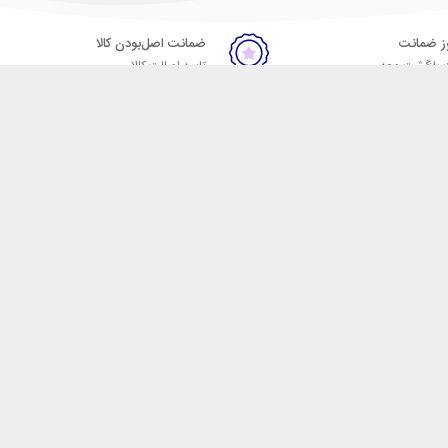
ضمانت اصل‌بودن کالا
 بازگشت وجه
تایید اصالت کالا
ست. فروشگاه اینترنتی مکسیکال
ا در دسته بندی های متنوع از
 وایرلس، اسپیکر، ساعت
، هولدر خودرو، شارژر فندکی،