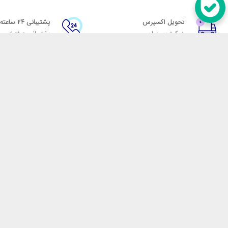
تحویل اکسپرس
پشتیبانی ۲۴ ساعته
در کمترین زمان
پشتیبانی حرفه ای
در تماس باشید
آدرس: تهران میدان حسن آباد خیابان امام خمینی بن بست پاساژ منوچهری پلاک 7
شماره تماس: 02166700606
شماره واتساپ: 02166700606
کدپستی: 1137916439
زمان پاسخگویی: شنبه تا چهارشنبه 9 الی 17 و پنجشنبه 9 الی 13
فروشگاه اینترنتی مکسیکال
هدف ما در مکسیکال فروش انواع
در تلاش است در این بازار بزرگ
جمله انواع پاوربانک، هندزفری 
هوشمند، فلش مموری، کارت حافظ