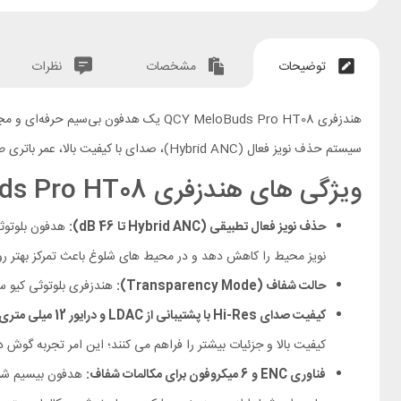
توضیحات
مشخصات
نظرات
هندزفری QCY MeloBuds Pro HT08 یک هدف
سیستم حذف نویز فعال (Hybrid ANC)، صدای با کیفیت بالا، عمر باتری طولانی و پشتیبانی از کدک‌ های پیشرفته صوتی طراحی شده است تا رضایت کاربران را در استفاده‌ روزمره فراهم کند.
ویژگی های هندزفری QCY MeloBuds Pro HT08
حذف نویز فعال تطبیقی (Hybrid ANC تا 46 dB):
نویز محیط را کاهش دهد و در محیط‌ های شلوغ باعث تمرکز بهتر ر
حالت شفاف (Transparency Mode):
هندزفری بلوتوثی کیو سی وای مدل MeloBuds Pro دارای حالت شفاف است؛ با فعال کردن حالت شفاف، امکان ش
کیفیت صدای Hi-Res با پشتیبانی از LDAC و درایور 12 میلی متری:
کیفیت بالا و جزئیات بیشتر را فراهم می‌ کنند؛ این امر تجربه‌ گوش‌
فناوری ENC و 6 میکروفون برای مکالمات شفاف: