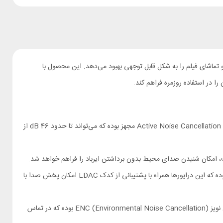
مکالمه و تماشای فیلم را به‌ شکل قابل‌ توجهی بهبود می‌دهد. این محصول با
هدفون بلوتوثی کیو سی وای مدل Melobuds Pro HT08 به سیستم حذف نیز فعال یا Active Noise Cancellation (ANC) مجهز بوده که می‌تواند تا حدود 46 dB از
هندزفری QCY MeloBuds Pro HT08 دارای درایورهای بزرگ 12 میلی متری بوده که این درایورها همراه با پشتیبانی از کدک LDAC امکان پخش صدا با
هدفون بیسیم شیائومی مدل کیو سی وای MeloBuds Pro مجهز به 6 میکروفون با الگوریتم کاهش نویز ENC (Environmental Noise Cancellation) بوده که در تماس‌