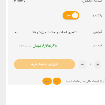
شناسه محصول:
301537
رنگبندی
سفید
گارانتی
۶,۹۹۵,۶۷۰
تومان
۸,۳۹۵,۰۰۰
افزودن به سبد خرید
یا از قیمت های ما رضایت دارید؟
بله
خیر