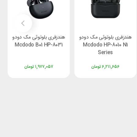
هندزفری بلوتوثی مک دودو
هندزفری بلوتوثی مک دودو
Mcdodo B01 HP-8031
Mcdodo HP-8010 N1
Series
۶,۲۱۱,۶۵۶
تومان
۱,۹۷۷,۰۵۷
تومان