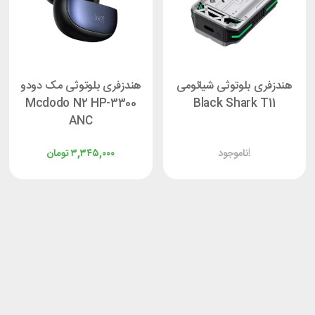
هندزفری بلوتوثی شیائومی
هندزفری بلوتوثی مک دودو
Mcdodo N2 HP-3300
Black Shark T11
ANC
ناموجود!
۳,۳۴۵,۰۰۰
تومان