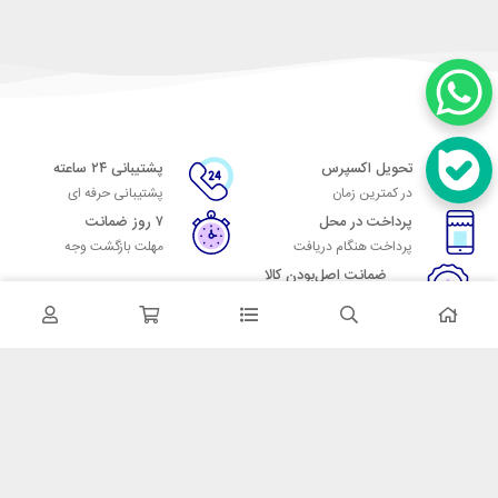
تحویل اکسپرس
پشتیبانی ۲۴ ساعته
در کمترین زمان
پشتیبانی حرفه ای
پرداخت در محل
۷ روز ضمانت
پرداخت هنگام دریافت
مهلت بازگشت وجه
ضمانت اصل‌بودن کالا
تایید اصالت کالا
در تماس باشید
آدرس: تهران میدان حسن آباد خیابان امام خمینی بن بست پاساژ منوچهری
پلاک 7
شماره تماس: 02166700606
شماره واتساپ: 02166700606