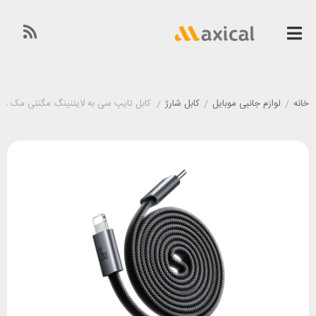
خانه
/
لوازم جانبی موبایل
/
کابل شارژ
/
کابل تایپ سی به لایتنینگ مگنتی مک دودو Mcdodo CA-9910 طول ۱ متر توان ۶