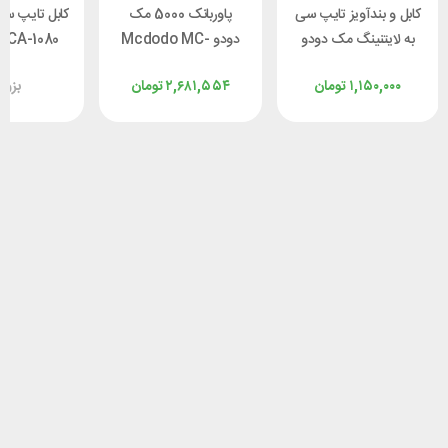
کابل و بندآویز تایپ سی
پاوربانک 5000 مک
کابل تایپ س
به لایتنینگ مک دودو
دودو Mcdodo MC-
 CA-1080
Mcdodo CA-6820
7800 توان 22.5 وات با
۱,۱۵۰,۰۰۰
تومان
۲,۶۸۱,۵۵۴
تومان
بزو
توان 36 وات طول 1.2
کانکتور لایتنینگ
وا
متر