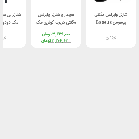
شارژر وایرلس مگنتی
هولدر و شارژر وایرلس
شارژر بی س
بیسوس Baseus
مگنتی دریچه کولری مک
م
WXJK-F01 Simple
دودو Mcdodo CH-
۳,۴۲۹,۰۰۰
تومان
بزودی
بزو
Mini توان 15 وات
3000 توان 15 وات
وا
۳,۲۰۴,۴۳۲
تومان