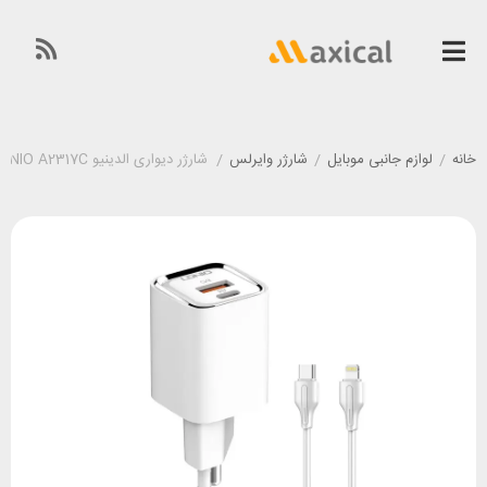
خانه
/
لوازم جانبی موبایل
/
شارژر وایرلس
/
شارژر دیواری الدینیو LDNIO A2317C توان 30 وات همراه با کابل لایتنینگ