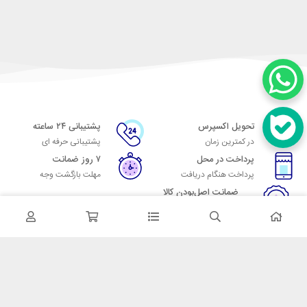
تحویل اکسپرس
پشتیبانی ۲۴ ساعته
در کمترین زمان
پشتیبانی حرفه ای
پرداخت در محل
۷ روز ضمانت
پرداخت هنگام دریافت
مهلت بازگشت وجه
ضمانت اصل‌بودن کالا
تایید اصالت کالا
در تماس باشید
آدرس: تهران میدان حسن آباد خیابان امام خمینی بن بست پاساژ منوچهری
پلاک 7
شماره تماس: 02166700606