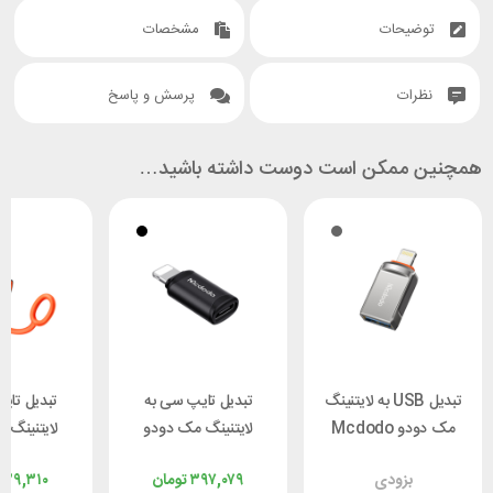
توضیحات
مشخصات
نظرات
پرسش و پاسخ
همچنین ممکن است دوست داشته باشید…
تبدیل USB به لایتنینگ
تبدیل تایپ سی به
تبدیل تای
مک دودو Mcdodo
لایتنینگ مک دودو
لایتنینگ 
 OT-0510
Mcdodo OT-7680
OT-8600
بزودی
۳۹۷,۰۷۹
تومان
۷۲۹,۳۱۰
توان 36 وات