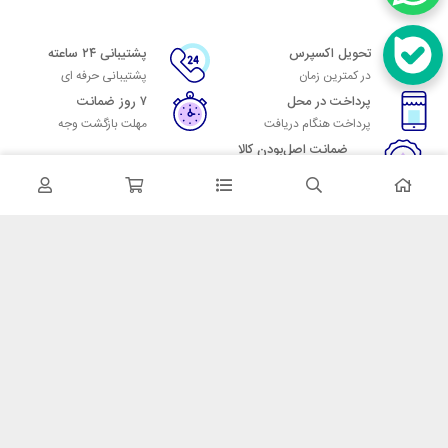
تحویل اکسپرس
پشتیبانی ۲۴ ساعته
در کمترین زمان
پشتیبانی حرفه ای
پرداخت در محل
۷ روز ضمانت
پرداخت هنگام دریافت
مهلت بازگشت وجه
ضمانت اصل‌بودن کالا
تایید اصالت کالا
در تماس باشید
آدرس: تهران میدان حسن آباد خیابان امام خمینی بن بست پاساژ منوچهری
پلاک 7
شماره تماس: 02166700606
شماره واتساپ: 02166700606
کدپستی: 1137916439
زمان پاسخگویی: شنبه تا چهارشنبه 9 الی 17 و پنجشنبه 9 الی 13
خدمات مشتریان