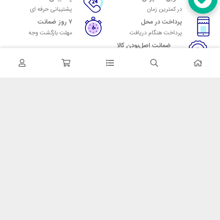
در کمترین زمان
پشتیبانی حرفه ای
پرداخت در محل
۷ روز ضمانت
پرداخت هنگام دریافت
مهلت بازگشت وجه
ضمانت اصل‌بودن کالا
تایید اصالت کالا
در تماس باشید
آدرس: تهران میدان حسن آباد خیابان امام خمینی بن بست پاساژ منوچهری
پلاک 7
شماره تماس: 02166700606
شماره واتساپ: 02166700606
کدپستی: 1137916439
زمان پاسخگویی: شنبه تا چهارشنبه 9 الی 17 و پنجشنبه 9 الی 13
خدمات مشتریان
قوانین و مقررات
روش ارسال
ضمانت 7 روزه