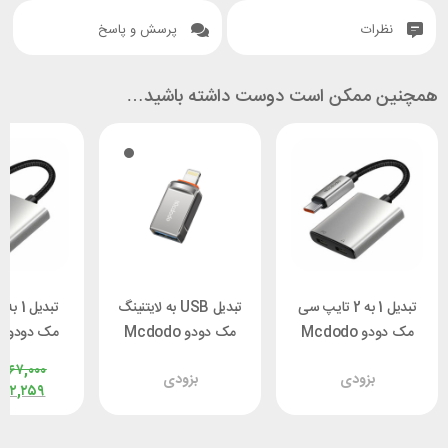
نظرات
پرسش و پاسخ
همچنین ممکن است دوست داشته باشید…
تبدیل 1 به 2 تایپ سی
تبدیل USB به لایتنینگ
مک دودو Mcdodo
مک دودو Mcdodo
م
5560
OT-8600
CA-5570
,۱۶۷,۰۰۰
بزودی
بزودی
۹۷۲,۲۵۹