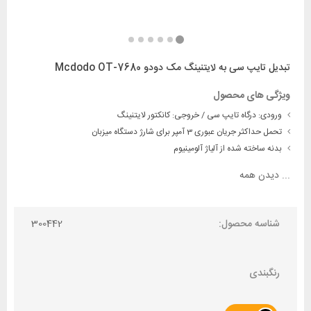
تبدیل تایپ سی به لایتنینگ مک دودو Mcdodo OT-7680
ویژگی های محصول
ورودی: درگاه تایپ سی / خروجی: کانکتور لایتنینگ
تحمل حداکثر جریان عبوری 3 آمپر برای شارژ دستگاه میزبان
بدنه ساخته شده از آلیاژ آلومینیوم
...
دیدن همه
شناسه محصول:
300442
رنگبندی