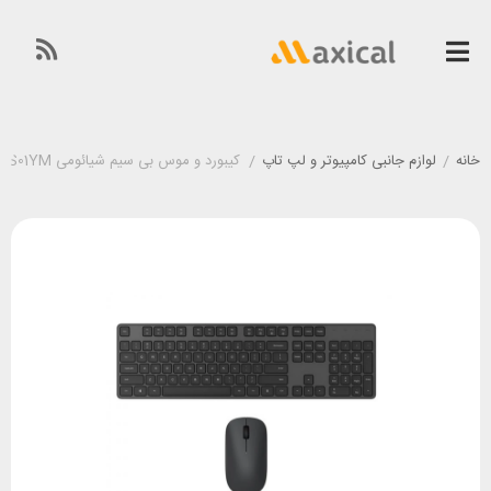
خانه
/
لوازم جانبی کامپیوتر و لپ تاپ
/
کیبورد و موس بی سیم شیائومی Xiaomi WXJS01YM