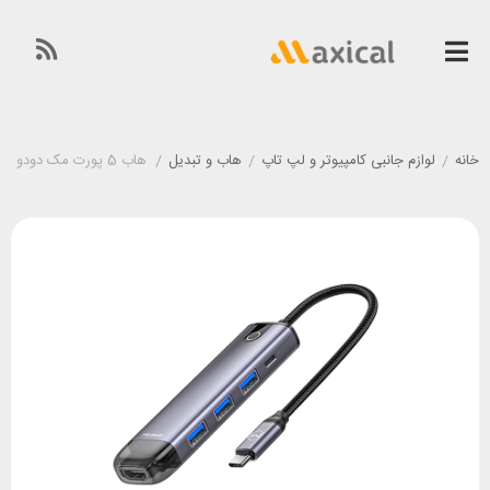
خانه
/
لوازم جانبی کامپیوتر و لپ تاپ
/
هاب و تبدیل
/
هاب 5 پورت مک دودو Mcdodo HU-7750