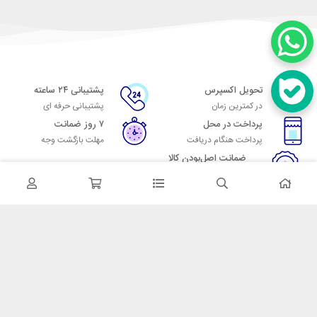
تحویل اکسپرس
پشتیبانی ۲۴ ساعته
در کمترین زمان
پشتیبانی حرفه ای
پرداخت در محل
۷ روز ضمانت
پرداخت هنگام دریافت
مهلت بازگشت وجه
ضمانت اصل‌بودن کالا
تایید اصالت کالا
در تماس باشید
آدرس: تهران میدان حسن آباد خیابان امام خمینی بن بست پاساژ منوچهری
پلاک 7
شماره تماس: 02166700606
شماره واتساپ: 02166700606
کدپستی: 1137916439