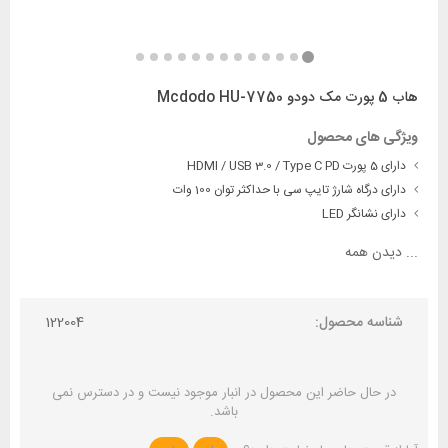
هاب 5 پورت مک دودو Mcdodo HU-7750
ویژگی های محصول
دارای 5 پورت HDMI / USB 3.0 / Type C PD
دارای درگاه شارژ تایپ سی با حداکثر توان 100 وات
دارای نشانگر LED
...
دیدن همه
شناسه محصول:
122004
در حال حاضر این محصول در انبار موجود نیست و در دسترس نمی
باشد.