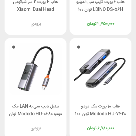
هاب 6 پورت تایپ سی الدینیو
هاب 4 پورت 2 سر شیائومی
LDINO DS-56H توان 100
Xiaomi Dual Head
وات
Splitter XMSTFXQ01YM
۲,۷۵۰,۰۰۰
تومان
بزودی
هاب 10 پورت مک دودو
تبدیل تایپ سی به LAN مک
Mcdodo HU-7420 توان 100
دودو Mcdodo HU-0680 توان
وات
100 وات
۶,۷۸۰,۰۰۰
تومان
بزودی