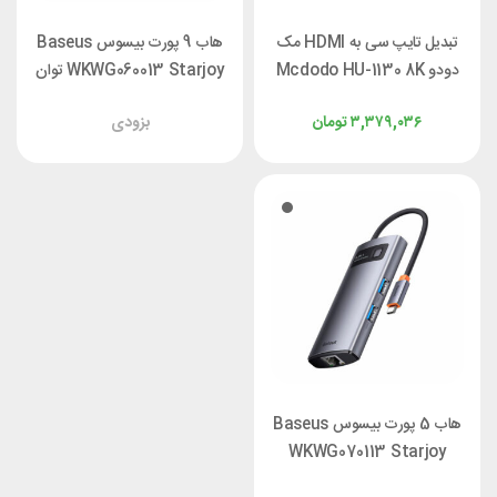
تبدیل تایپ سی به HDMI مک
هاب 9 پورت بیسوس Baseus
دودو Mcdodo HU-1130 8K
WKWG060013 Starjoy توان
100 وات
۳,۳۷۹,۰۳۶
تومان
بزودی
هاب 5 پورت بیسوس Baseus
WKWG070113 Starjoy