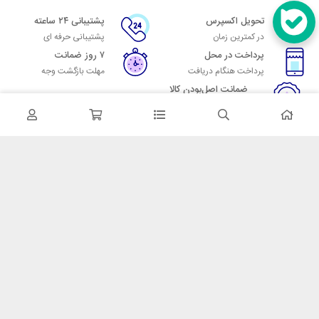
تحویل اکسپرس
پشتیبانی ۲۴ ساعته
در کمترین زمان
پشتیبانی حرفه ای
پرداخت در محل
۷ روز ضمانت
پرداخت هنگام دریافت
مهلت بازگشت وجه
ضمانت اصل‌بودن کالا
تایید اصالت کالا
در تماس باشید
آدرس: تهران میدان حسن آباد خیابان امام خمینی بن بست پاساژ منوچهری
پلاک 7
شماره تماس: 02166700606
شماره واتساپ: 02166700606
کدپستی: 1137916439
زمان پاسخگویی: شنبه تا چهارشنبه 9 الی 17 و پنجشنبه 9 الی 13
خدمات مشتریان
قوانین و مقررات