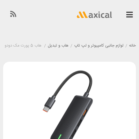
خانه
/
لوازم جانبی کامپیوتر و لپ تاپ
/
هاب و تبدیل
/
هاب 5 پورت مک دودو Mcdodo HU-1430 Star Series