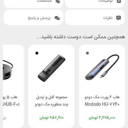
توضیحات
مشخصات
نظرات
پرسش و پاسخ
همچنین ممکن است دوست داشته باشید…
هاب 6 پورت مک دودو
مجموعه کابل و تبدیل
هاب 5
Mcdodo HU-7740
چند منظوره مک دودو
CAHUB-F01
d Box
Mcdodo WF-1720
۴,۴۷۵,۰۰۰
تومان
۹۵۷,۴۰۰
تومان
بزو
طول 0.3 متر