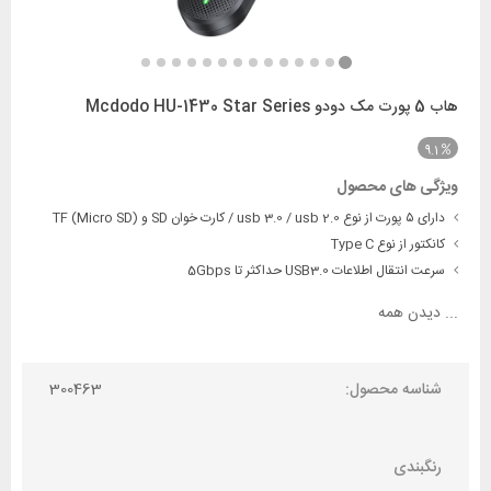
هاب 5 پورت مک دودو Mcdodo HU-1430 Star Series
9.1
ویژگی های محصول
دارای ۵ پورت از نوع usb 3.0 / usb 2.0 / کارت خوان SD و TF (Micro SD)
کانکتور از نوع Type C
سرعت انتقال اطلاعات USB3.0 حداکثر تا 5Gbps
...
دیدن همه
شناسه محصول:
300463
رنگبندی