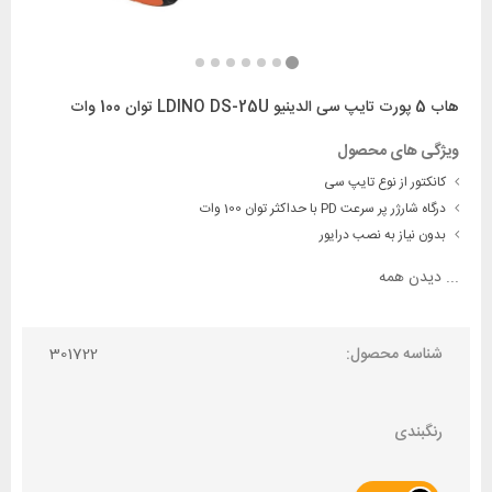
هاب 5 پورت تایپ سی الدینیو LDINO DS-25U توان 100 وات
ویژگی های محصول
کانکتور از نوع تایپ سی
درگاه شارژر پر سرعت PD با حداکثر توان 100 وات
بدون نیاز به نصب درایور
...
دیدن همه
شناسه محصول:
301722
رنگبندی