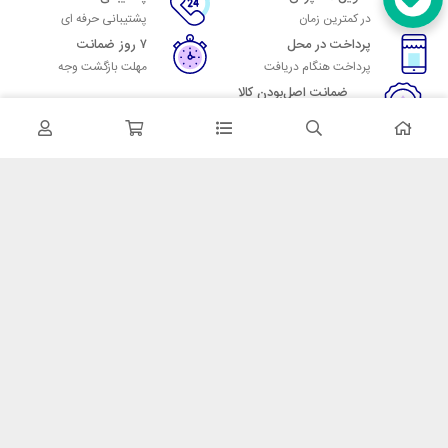
در کمترین زمان
پشتیبانی حرفه ای
پرداخت در محل
۷ روز ضمانت
پرداخت هنگام دریافت
مهلت بازگشت وجه
ضمانت اصل‌بودن کالا
تایید اصالت کالا
در تماس باشید
آدرس: تهران میدان حسن آباد خیابان امام خمینی بن بست پاساژ منوچهری
پلاک 7
شماره تماس: 02166700606
شماره واتساپ: 02166700606
کدپستی: 1137916439
زمان پاسخگویی: شنبه تا چهارشنبه 9 الی 17 و پنجشنبه 9 الی 13
خدمات مشتریان
قوانین و مقررات
روش ارسال
ضمانت 7 روزه