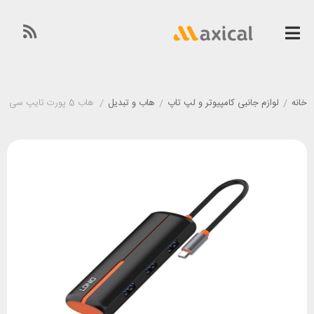
خانه
/
لوازم جانبی کامپیوتر و لپ تاپ
/
هاب و تبدیل
/
هاب 5 پورت تایپ سی الدینیو LDINO DS-25U توان 100 وات