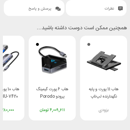
نظرات
پرسش و پاسخ
همچنین ممکن است دوست داشته باشید…
هاب 11 پورت و پایه
هاب 6 پورت گیمینگ
هاب 10
نگهدارنده لپ‌تاپ
پرودو Porodo
 HU-7420
پاورولوژی
PDX529
توان 100 وات
بزودی
۴,۰۰۹,۶۱۱
تومان
,۷۸۰,۰۰۰
Powerology
PWPROHUB-BK