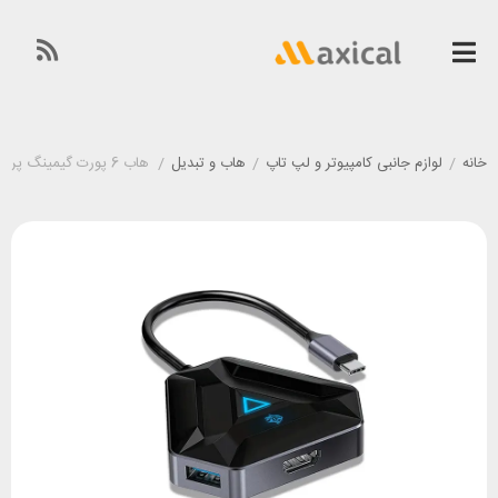
خانه
/
لوازم جانبی کامپیوتر و لپ تاپ
/
هاب و تبدیل
/
هاب 6 پورت گیمینگ پرودو Porodo PDX529