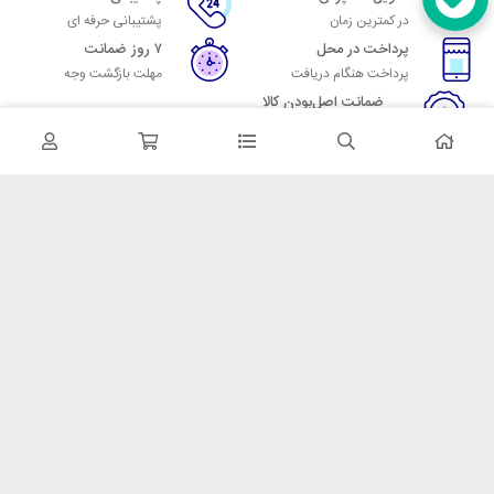
در کمترین زمان
پشتیبانی حرفه ای
پرداخت در محل
۷ روز ضمانت
پرداخت هنگام دریافت
مهلت بازگشت وجه
ضمانت اصل‌بودن کالا
تایید اصالت کالا
در تماس باشید
آدرس: تهران میدان حسن آباد خیابان امام خمینی بن بست پاساژ منوچهری
پلاک 7
شماره تماس: 02166700606
شماره واتساپ: 02166700606
کدپستی: 1137916439
زمان پاسخگویی: شنبه تا چهارشنبه 9 الی 17 و پنجشنبه 9 الی 13
خدمات مشتریان
قوانین و مقررات
روش ارسال
ضمانت 7 روزه