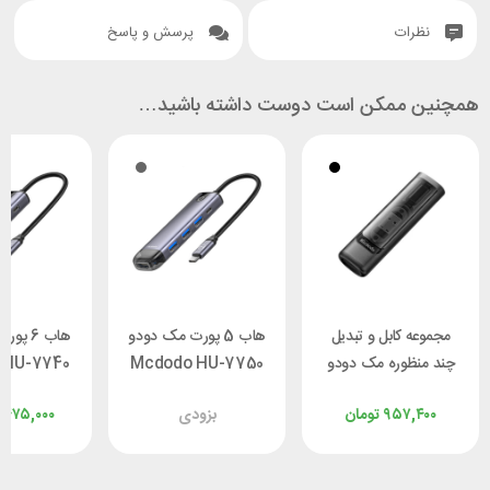
نظرات
پرسش و پاسخ
همچنین ممکن است دوست داشته باشید…
مجموعه کابل و تبدیل
هاب 5 پورت مک دودو
هاب 6 
چند منظوره مک دودو
Mcdodo HU-7750
 HU-7740
Mcdodo WF-1720
۹۵۷,۴۰۰
تومان
بزودی
,۴۷۵,۰۰۰
طول 0.3 متر