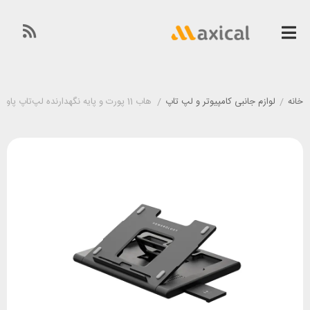
خانه
/
لوازم جانبی کامپیوتر و لپ تاپ
/
هاب 11 پورت و پایه نگهدارنده لپ‌تاپ پاورولوژی Powerology PWPROHUB-BK