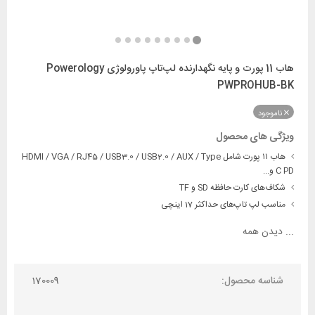
هاب 11 پورت و پایه نگهدارنده لپ‌تاپ پاورولوژی Powerology
PWPROHUB-BK
ناموجود
ویژگی های محصول
هاب ۱۱ پورت شامل HDMI / VGA / RJ45 / USB3.0 / USB2.0 / AUX / Type
C PD و...
شکاف‌های کارت حافظه SD و TF
مناسب لپ تاپ‌های حداکثر 17 اینچی
...
دیدن همه
شناسه محصول:
170009