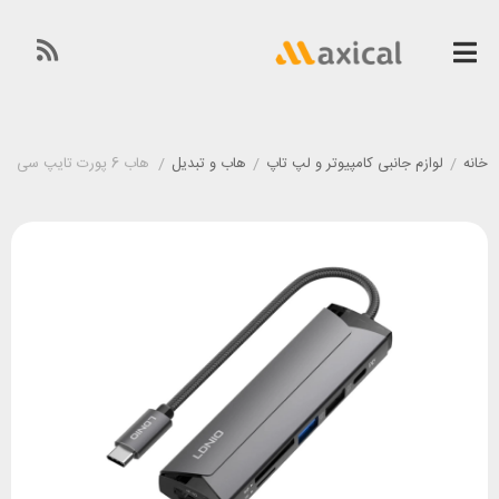
خانه
/
لوازم جانبی کامپیوتر و لپ تاپ
/
هاب و تبدیل
/
هاب 6 پورت تایپ سی الدینیو LDINO DS-56H توان 100 وات