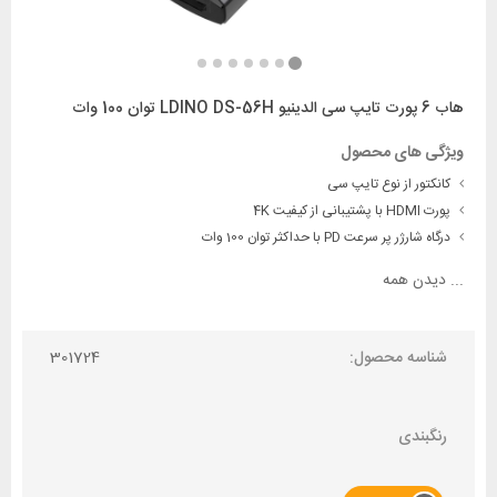
هاب 6 پورت تایپ سی الدینیو LDINO DS-56H توان 100 وات
ویژگی های محصول
کانکتور از نوع تایپ سی
پورت HDMI با پشتیبانی از کیفیت 4K
درگاه شارژر پر سرعت PD با حداکثر توان 100 وات
...
دیدن همه
شناسه محصول:
301724
رنگبندی