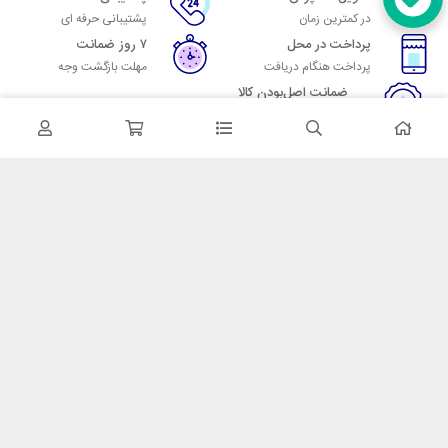
در کمترین زمان
پشتیبانی حرفه ای
پرداخت در محل
۷ روز ضمانت
پرداخت هنگام دریافت
مهلت بازگشت وجه
ضمانت اصل‌بودن کالا
تایید اصالت کالا
در تماس باشید
آدرس: تهران میدان حسن آباد خیابان امام خمینی بن بست پاساژ منوچهری
پلاک 7
شماره تماس: 02166700606
شماره واتساپ: 02166700606
کدپستی: 1137916439
زمان پاسخگویی: شنبه تا چهارشنبه 9 الی 17 و پنجشنبه 9 الی 13
خدمات مشتریان
قوانین و مقررات
روش ارسال
ضمانت 7 روزه