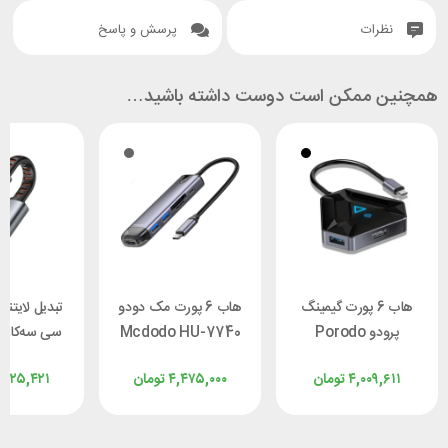
نظرات
پرسش و پاسخ
همچنین ممکن است دوست داشته باشید…
هاب 6 پورت گیمینگ
هاب 6 پورت مک دودو
تبدیل لایتنی
پرودو Porodo
Mcdodo HU-7740
سی سه‌کاره
 CA-4870
PDX529
۴,۰۰۹,۶۱۱
تومان
۴,۴۷۵,۰۰۰
تومان
,۴۲۵,۴۲۱