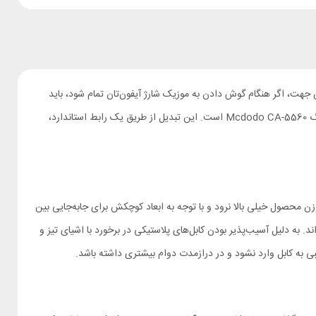
 جهت، اگر هنگام گوش دادن به موزیک شارژ آیفون‌تان تمام شود، باید
هندزفری را از آن جدا کنید؛ زیرا در غیر این صورت امکان استفاده از شارژر را ندارید. یکی از بهترین روش‌ها برای حل این محدودیت، استفاده از تبدیل لایتنینگ Mcdodo CA-5560 است. این تبدیل از طریق یک رابط استاندارد،
بب شده تا وزن محصول خیلی بالا نرود و با توجه به ابعاد کوچکش برای جابه‌جایی بین
از دو بخش تشکیل شده که با کمک یک کابل کوتاه 12.5 سانتی‌متری به هم متصل شده‌اند. به دلیل آسیب‌پذیر بودن کابل‌های پلاستیکی در برخورد با اشیای تیز و
ی به کابل وارد نشود و در درازمدت دوام بیشتری داشته باشد.