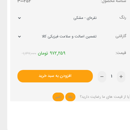
شناسه محصول:
300454
رنگ
گارانتی
۹۷۲,۲۵۹
تومان
۱,۱۶۷,۰۰۰
افزودن به سبد خرید
یا از قیمت های ما رضایت دارید؟
بله
خیر