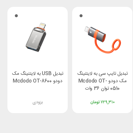
تبدیل تایپ سی به لایتنینگ
تبدیل USB به لایتنینگ مک
مک دودو Mcdodo OT-
دودو Mcdodo OT-8600
0510 توان 36 وات
۷۲۹,۳۱۰
تومان
بزودی