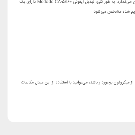
همانطور که اشاره کردیم، تبدیل لایتنینگ Mcdodo CA-5560 مشکل محدودیت پورت دستگاه‌های اپلی را برطرف کرده و دو پورت لایتنینگ کارآمد در اختیارتان می‌گذارد. به طور کلی، تبدیل آیفونی Mcdodo CA-5560 دارای یک
 ترسیم شده مشخص می‌شود:
ر هندزفری‌تان از میکروفون برخوردار باشد، می‌توانید با استفاده از این مبدل مکالمات