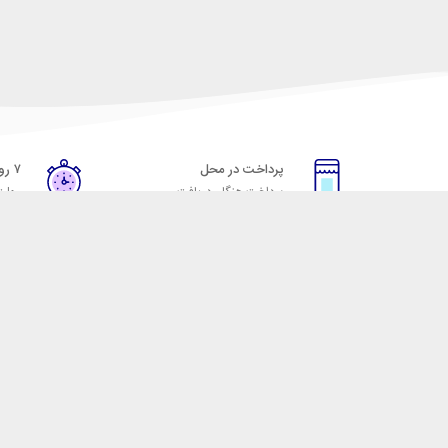
پرداخت در محل
۷ روز ضمانت
پرداخت هنگام دریافت
مهلت
خدمات مشتریان
مکسیکال
قوانین و مقررات
تماس با مکسیکال
روش ارسال
درباره ماکسیکال
ضمانت 7 روزه
وبلاگ مکسیکال
رویه های بازگرداندن کالا