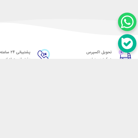
تحویل اکسپرس
پشتیبانی ۲۴ ساعته
در کمترین زمان
پشتیبانی حرفه ای
در تماس باشید
آدرس: تهران میدان حسن آباد خیابان امام خمینی بن بست پاساژ منوچهری پلاک 7
شماره تماس: 02166700606
شماره واتساپ: 02166700606
کدپستی: 1137916439
زمان پاسخگویی: شنبه تا چهارشنبه 9 الی 17 و پنجشنبه 9 الی 13