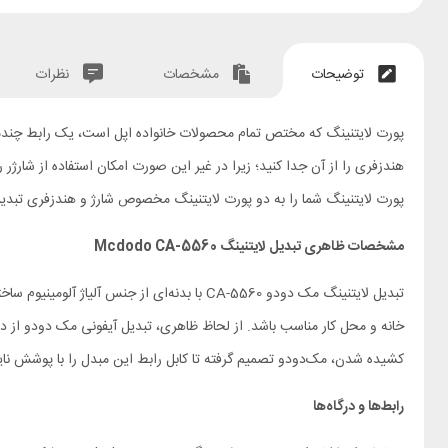
توضیحات
مشخصات
نظرات
پورت لایتنینگ که مختص تمام محصولات خانواده اپل است، یک رابط چندمنظور
پورت لایتنینگ شما را به دو پورت لایتنینگ مخصوص شارژ و هندزفری تبدیل 
مشخصات ظاهری تبدیل لایتنینگ Mcdodo CA-5560
تبدیل لایتنینگ مک دودو CA-5560 با بدنه‌ای
کشیده شدن، مک‌دودو تصمیم گرفته تا کابل رابط این مبدل را با پوشش نای
رابط‌ها و درگاه‌ها