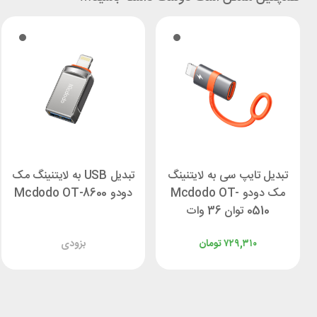
تبدیل تایپ سی به لایتنینگ
تبدیل USB به لایتنینگ مک
مک دودو Mcdodo OT-
دودو Mcdodo OT-8600
0510 توان 36 وات
۷۲۹,۳۱۰
تومان
بزودی