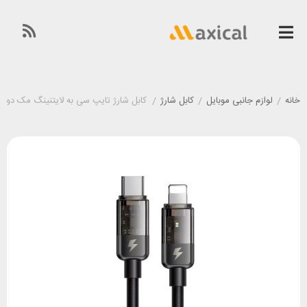
خانه
/
لوازم جانبی موبایل
/
کابل شارژ
/
کابل شارژ تایپ سی به لایتنینگ مک دودو Mcdodo CA-3160 طول 1.2 متر توان 36 و