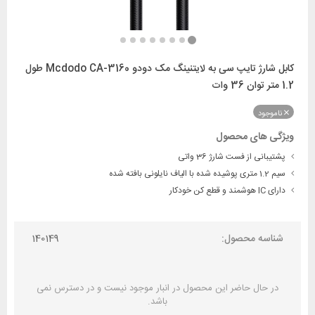
کابل شارژ تایپ سی به لایتنینگ مک دودو Mcdodo CA-3160 طول
1.2 متر توان 36 وات
ناموجود
ویژگی های محصول
پشتیبانی از فست شارژ 36 واتی
سیم 1.2 متری پوشیده شده با الیاف نایلونی بافته شده
دارای IC هوشمند و قطع کن خودکار
شناسه محصول:
140149
در حال حاضر این محصول در انبار موجود نیست و در دسترس نمی
باشد.