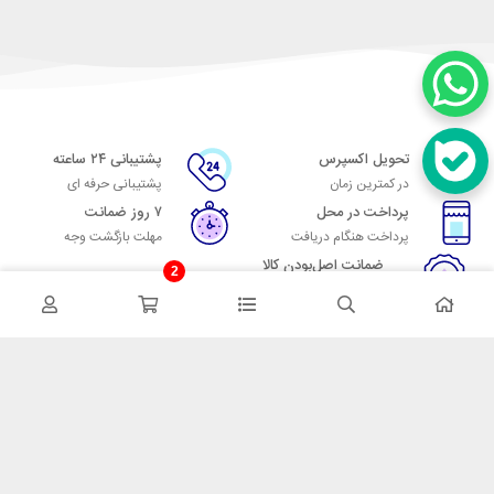
تحویل اکسپرس
پشتیبانی ۲۴ ساعته
در کمترین زمان
پشتیبانی حرفه ای
پرداخت در محل
۷ روز ضمانت
پرداخت هنگام دریافت
مهلت بازگشت وجه
ضمانت اصل‌بودن کالا
2
تایید اصالت کالا
در تماس باشید
آدرس: تهران میدان حسن آباد خیابان امام خمینی بن بست پاساژ منوچهری
پلاک 7
شماره تماس: 02166700606
شماره واتساپ: 02166700606