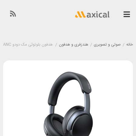
خانه
/
صوتی و تصویری
/
هندزفری و هدفون
/
هدفون بلوتوثی مک دودو Mcdodo HP-1420 T02 ANC