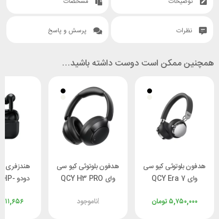
توضیحات
مشخصات
نظرات
پرسش و پاسخ
همچنین ممکن است دوست داشته باشید…
هدفون بلوتوثی کیو سی
هدفون بلوتوثی کیو سی
هندزفری بل
وای QCY Era 7
وای QCY H3 PRO
دودو P
1 Series
۵,۷۵۰,۰۰۰
تومان
ناموجود!
,۲۱۱,۶۵۶