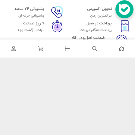
تحویل اکسپرس
پشتیبانی ۲۴ ساعته
در کمترین زمان
پشتیبانی حرفه ای
پرداخت در محل
۷ روز ضمانت
پرداخت هنگام دریافت
مهلت بازگشت وجه
ضمانت اصل‌بودن کالا
تایید اصالت کالا
در تماس باشید
آدرس: تهران میدان حسن آباد خیابان امام خمینی بن بست پاساژ منوچهری
پلاک 7
شماره تماس: 02166700606
شماره واتساپ: 02166700606
کدپستی: 1137916439
زمان پاسخگویی: شنبه تا چهارشنبه 9 الی 17 و پنجشنبه 9 الی 13
خدمات مشتریان
قوانین و مقررات