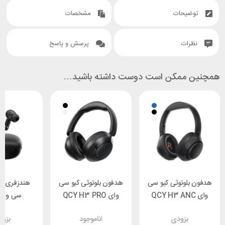
توضیحات
مشخصات
نظرات
پرسش و پاسخ
همچنین ممکن است دوست داشته باشید…
هدفون بلوتوثی کیو سی
هدفون بلوتوثی کیو سی
هندزفری بلو
وای QCY H3 ANC
وای QCY H3 PRO
uds N30
بزودی
ناموجود!
بزو