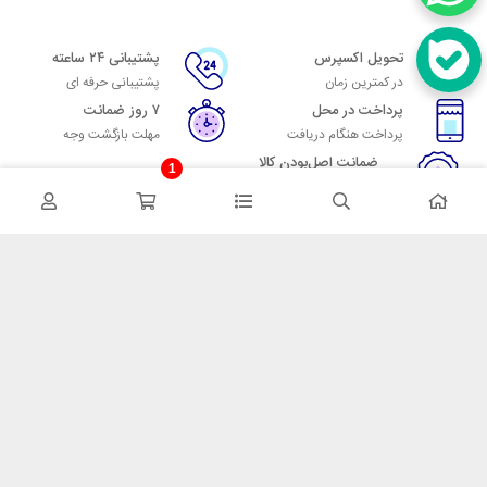
تحویل اکسپرس
پشتیبانی ۲۴ ساعته
در کمترین زمان
پشتیبانی حرفه ای
پرداخت در محل
۷ روز ضمانت
پرداخت هنگام دریافت
مهلت بازگشت وجه
ضمانت اصل‌بودن کالا
1
تایید اصالت کالا
در تماس باشید
آدرس: تهران میدان حسن آباد خیابان امام خمینی بن بست پاساژ منوچهری
پلاک 7
شماره تماس: 02166700606
شماره واتساپ: 02166700606
کدپستی: 1137916439
زمان پاسخگویی: شنبه تا چهارشنبه 9 الی 17 و پنجشنبه 9 الی 13
خدمات مشتریان