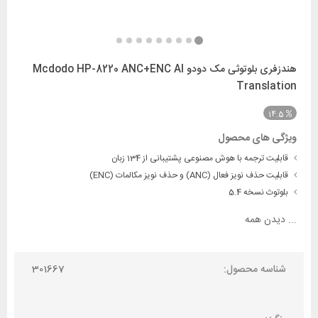
هندزفری بلوتوثی مک دودو Mcdodo HP-8220 ANC+ENC AI
Translation
14.5
ویژگی های محصول
قابلیت ترجمه با هوش مصنوعی پشتیبانی از 134 زبان
قابلیت حذف نویز فعال (ANC) و حذف نویز مکالمات (ENC)
بلوتوث نسخه 5.4
...
دیدن همه
شناسه محصول:
301667