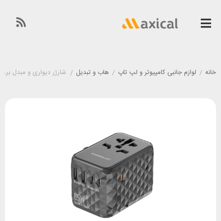
خانه
/
لوازم جانبی کامپیوتر و لپ تاپ
/
هاب و تبدیل
/
شارژر دیواری و مبدل برق پاورولوژی ogy P65W3PD-GY