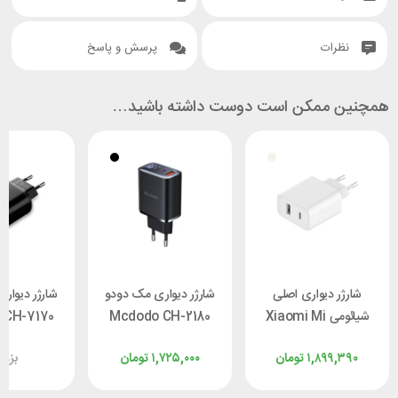
نظرات
پرسش و پاسخ
همچنین ممکن است دوست داشته باشید…
شارژر دیواری اصلی
شارژر دیواری مک دودو
شارژر دیوار
شیائومی Xiaomi Mi
Mcdodo CH-2180
 CH-7170
33W Wall Charger
توان 30 وات
توان 20 وات
۱,۸۹۹,۳۹۰
تومان
۱,۷۲۵,۰۰۰
تومان
بزو
AD332EU توان 33
وات