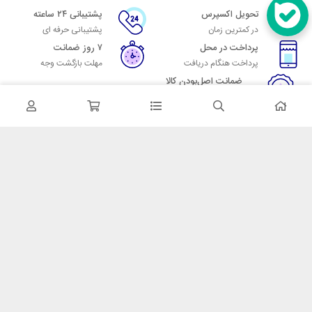
تحویل اکسپرس
پشتیبانی ۲۴ ساعته
در کمترین زمان
پشتیبانی حرفه ای
پرداخت در محل
۷ روز ضمانت
پرداخت هنگام دریافت
مهلت بازگشت وجه
ضمانت اصل‌بودن کالا
تایید اصالت کالا
در تماس باشید
آدرس: تهران میدان حسن آباد خیابان امام خمینی بن بست پاساژ منوچهری
پلاک 7
شماره تماس: 02166700606
شماره واتساپ: 02166700606
کدپستی: 1137916439
زمان پاسخگویی: شنبه تا چهارشنبه 9 الی 17 و پنجشنبه 9 الی 13
خدمات مشتریان
قوانین و مقررات
روش ارسال