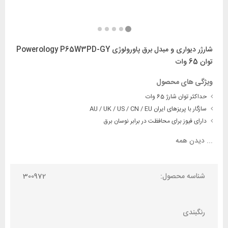
شارژر دیواری و مبدل برق پاورولوژی Powerology P65W3PD-GY
توان 65 وات
ویژگی های محصول
حداکثر توان شارژ 65 وات
سازگار با پریزهای ایران AU / UK / US / CN / EU
دارای فیوز برای محافظت در برابر نوسان برق
...
دیدن همه
شناسه محصول:
300972
رنگبندی