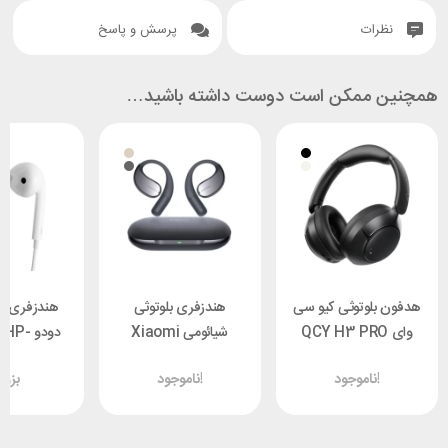
نظرات
پرسش و پاسخ
همچنین ممکن است دوست داشته باشید…
هدفون بلوتوثی کیو سی
هندزفری بلوتوثی
هندزفری 
وای QCY H3 PRO
شیائومی Xiaomi
دودو P
543
OpenWear Stereo
ناموجود!
ناموجود!
بزو
M2319E1