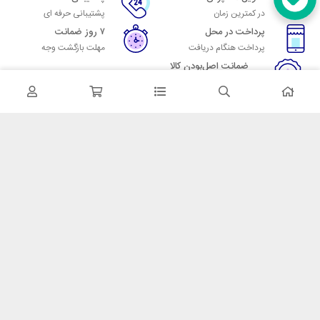
در کمترین زمان
پشتیبانی حرفه ای
پرداخت در محل
۷ روز ضمانت
پرداخت هنگام دریافت
مهلت بازگشت وجه
ضمانت اصل‌بودن کالا
تایید اصالت کالا
در تماس باشید
آدرس: تهران میدان حسن آباد خیابان امام خمینی بن بست پاساژ منوچهری
پلاک 7
شماره تماس: 02166700606
شماره واتساپ: 02166700606
کدپستی: 1137916439
زمان پاسخگویی: شنبه تا چهارشنبه 9 الی 17 و پنجشنبه 9 الی 13
خدمات مشتریان
قوانین و مقررات
روش ارسال
ضمانت 7 روزه