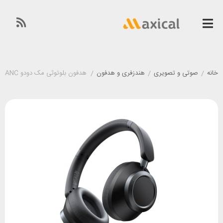
خانه
/
صوتی و تصویری
/
هندزفری و هدفون
/
هدفون بلوتوثی مک دودو Mcdodo HP-5820 T03 ANC